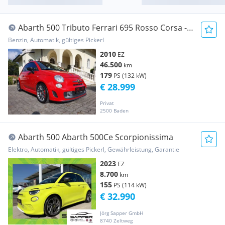
Abarth 500 Tributo Ferrari 695 Rosso Corsa -
#333 von 1199
Benzin, Automatik, gültiges Pickerl
2010
EZ
46.500
km
179
PS (132 kW)
€ 28.999
Privat
2500 Baden
Abarth 500 Abarth 500Ce Scorpionissima
Elektro, Automatik, gültiges Pickerl, Gewährleistung, Garantie
2023
EZ
8.700
km
155
PS (114 kW)
€ 32.990
Jörg Sapper GmbH
8740 Zeltweg