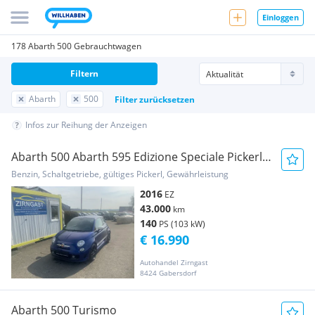
Einloggen
178 Abarth 500 Gebrauchtwagen
Filtern
Abarth
500
Filter zurücksetzen
Infos zur Reihung der Anzeigen
Abarth 500 Abarth 595 Edizione Speciale Pickerl
bis 02/202...
Benzin, Schaltgetriebe, gültiges Pickerl, Gewährleistung
2016
EZ
43.000
km
140
PS (103 kW)
€ 16.990
Autohandel Zirngast
8424 Gabersdorf
Abarth 500 Turismo