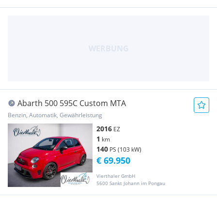
Abarth 500 595C Custom MTA
Benzin, Automatik, Gewährleistung
2016
EZ
1
km
140
PS (103 kW)
€ 69.950
Vierthaler GmbH
5600 Sankt Johann im Pongau