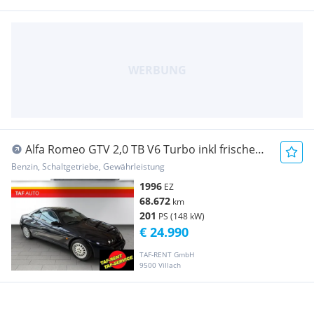
Alfa Romeo GTV 2,0 TB V6 Turbo inkl frischem
Service und ...
Benzin, Schaltgetriebe, Gewährleistung
1996
EZ
68.672
km
201
PS (148 kW)
€ 24.990
TAF-RENT GmbH
9500 Villach