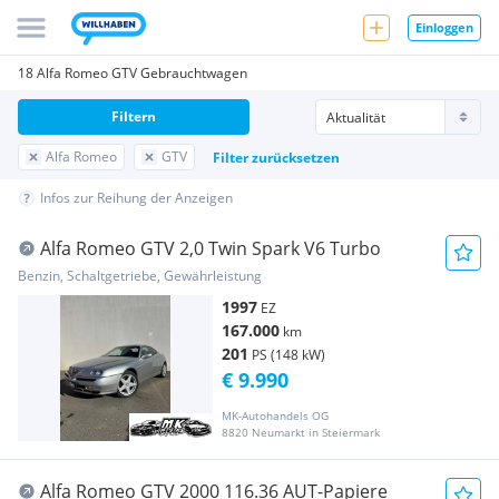
Einloggen
18 Alfa Romeo GTV Gebrauchtwagen
Filtern
Alfa Romeo
GTV
Filter zurücksetzen
Infos zur Reihung der Anzeigen
Alfa Romeo GTV 2,0 Twin Spark V6 Turbo
Benzin, Schaltgetriebe, Gewährleistung
1997
EZ
167.000
km
201
PS (148 kW)
€ 9.990
MK-Autohandels OG
8820 Neumarkt in Steiermark
Alfa Romeo GTV 2000 116.36 AUT-Papiere