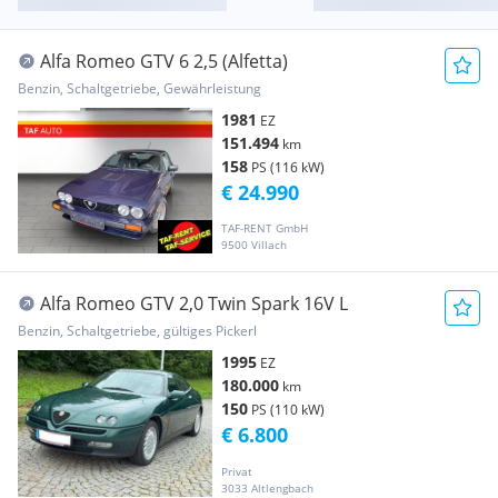
Alfa Romeo GTV 6 2,5 (Alfetta)
Benzin, Schaltgetriebe, Gewährleistung
1981
EZ
151.494
km
158
PS (116 kW)
€ 24.990
TAF-RENT GmbH
9500 Villach
Alfa Romeo GTV 2,0 Twin Spark 16V L
Benzin, Schaltgetriebe, gültiges Pickerl
1995
EZ
180.000
km
150
PS (110 kW)
€ 6.800
Privat
3033 Altlengbach