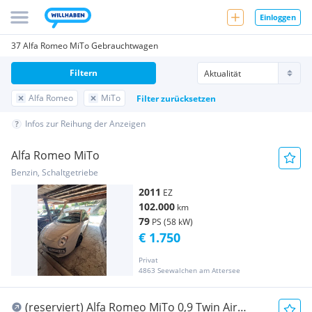
Einloggen
37 Alfa Romeo MiTo Gebrauchtwagen
Filtern
Alfa Romeo
MiTo
Filter zurücksetzen
Infos zur Reihung der Anzeigen
Alfa Romeo MiTo
Benzin, Schaltgetriebe
2011
EZ
102.000
km
79
PS (58 kW)
€ 1.750
Privat
4863 Seewalchen am Attersee
(reserviert) Alfa Romeo MiTo 0,9 Twin Air