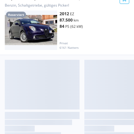
Turbo
Benzin, Schaltgetriebe, gültiges Pickerl
2012
EZ
Reserviert
87.500
km
84
PS (62 kW)
Privat
6161 Natters