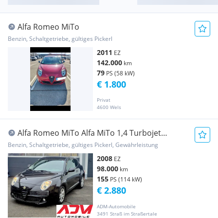
Alfa Romeo MiTo
Benzin, Schaltgetriebe, gültiges Pickerl
2011
EZ
142.000
km
79
PS (58 kW)
€ 1.800
Privat
4600 Wels
Alfa Romeo MiTo Alfa MiTo 1,4 Turbojet
Progression
Benzin, Schaltgetriebe, gültiges Pickerl, Gewährleistung
2008
EZ
98.000
km
155
PS (114 kW)
€ 2.880
ADM-Automobile
3491 Straß im Straßertale