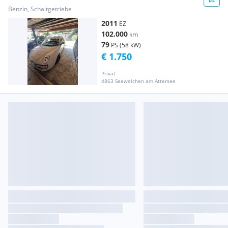
Benzin, Schaltgetriebe
2011
EZ
102.000
km
79
PS (58 kW)
€ 1.750
Privat
4863 Seewalchen am Attersee