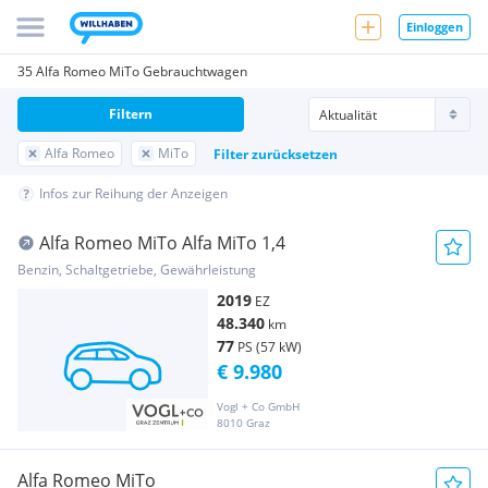
Einloggen
35 Alfa Romeo MiTo Gebrauchtwagen
Filtern
Alfa Romeo
MiTo
Filter zurücksetzen
Infos zur Reihung der Anzeigen
Alfa Romeo MiTo Alfa MiTo 1,4
Benzin, Schaltgetriebe, Gewährleistung
2019
EZ
48.340
km
77
PS (57 kW)
€ 9.980
Vogl + Co GmbH
8010 Graz
Alfa Romeo MiTo