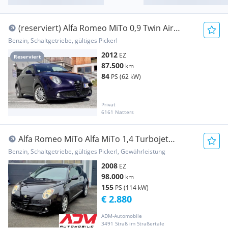
(reserviert) Alfa Romeo MiTo 0,9 Twin Air
Turbo
Benzin, Schaltgetriebe, gültiges Pickerl
2012
EZ
Reserviert
87.500
km
84
PS (62 kW)
Privat
6161 Natters
Alfa Romeo MiTo Alfa MiTo 1,4 Turbojet
Progression
Benzin, Schaltgetriebe, gültiges Pickerl, Gewährleistung
2008
EZ
98.000
km
155
PS (114 kW)
€ 2.880
ADM-Automobile
3491 Straß im Straßertale