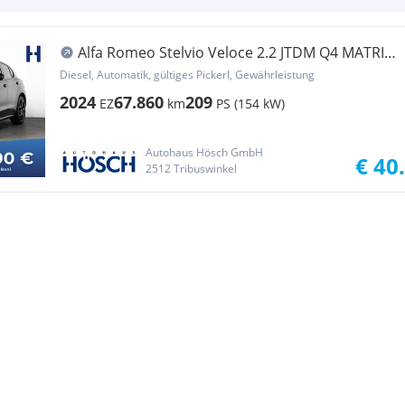
Alfa Romeo Stelvio Veloce 2.2 JTDM Q4 MATRIX
ASSISTENZ 21 ...
Diesel, Automatik, gültiges Pickerl, Gewährleistung
2024
67.860
209
EZ
km
PS (154 kW)
Autohaus Hösch GmbH
€ 40
2512 Tribuswinkel