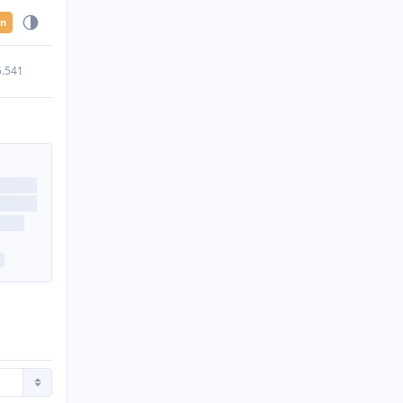
en
5.541