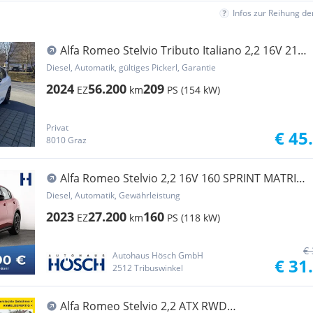
Infos zur Reihung d
Alfa Romeo Stelvio Tributo Italiano 2,2 16V 210
AT8 Q4
Diesel, Automatik, gültiges Pickerl, Garantie
2024
56.200
209
EZ
km
PS (154 kW)
Privat
€ 45
8010 Graz
Alfa Romeo Stelvio 2,2 16V 160 SPRINT MATRIX
ACC KAMERA 19er
Diesel, Automatik, Gewährleistung
2023
27.200
160
EZ
km
PS (118 kW)
€ 
Autohaus Hösch GmbH
€ 31
2512 Tribuswinkel
Alfa Romeo Stelvio 2,2 ATX RWD