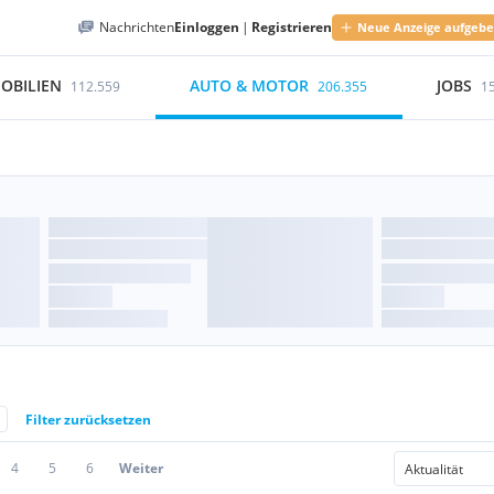
Nachrichten
Einloggen
|
Registrieren
Neue Anzeige aufgeb
OBILIEN
AUTO & MOTOR
JOBS
112.559
206.355
1
Filter zurücksetzen
4
5
6
Weiter