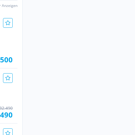
er Anzeigen
.500
32.490
.490