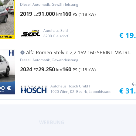
*NAVI+KAMERA*
Diesel, Automatik, Gewährleistung
2019
91.000
160
EZ
km
PS (118 kW)
Autohaus Seidl
€ 19
8200 Gleisdorf
Alfa Romeo Stelvio 2,2 16V 160 SPRINT MATRIX
ACC KAMERA 19er
Diesel, Automatik, Gewährleistung
2024
29.250
160
EZ
km
PS (118 kW)
€ 
Autohaus Hösch GmbH
€ 31
1020 Wien, 02. Bezirk, Leopoldstadt