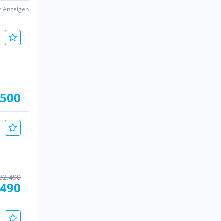
er Anzeigen
.500
32.490
.490