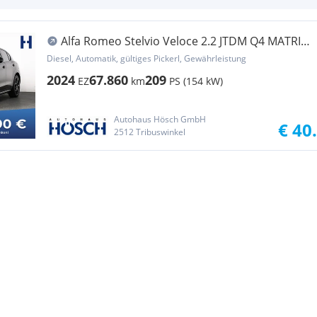
Alfa Romeo Stelvio Veloce 2.2 JTDM Q4 MATRIX
ASSISTENZ 21 ...
Diesel, Automatik, gültiges Pickerl, Gewährleistung
2024
67.860
209
EZ
km
PS (154 kW)
Autohaus Hösch GmbH
€ 40
2512 Tribuswinkel