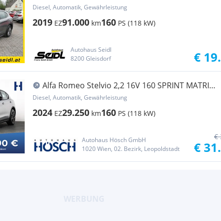
*NAVI+KAMERA*
Diesel, Automatik, Gewährleistung
2019
91.000
160
EZ
km
PS (118 kW)
Autohaus Seidl
€ 19
8200 Gleisdorf
Alfa Romeo Stelvio 2,2 16V 160 SPRINT MATRIX
ACC KAMERA 19er
Diesel, Automatik, Gewährleistung
2024
29.250
160
EZ
km
PS (118 kW)
€ 
Autohaus Hösch GmbH
€ 31
1020 Wien, 02. Bezirk, Leopoldstadt