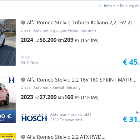
Infos zur Reihung d
Alfa Romeo Stelvio Tributo Italiano 2,2 16V 210
AT8 Q4
Diesel, Automatik, gültiges Pickerl, Garantie
2024
56.200
209
EZ
km
PS (154 kW)
Privat
€ 45
8010 Graz
Alfa Romeo Stelvio 2,2 16V 160 SPRINT MATRIX
ACC KAMERA 19er
Diesel, Automatik, Gewährleistung
2023
27.200
160
EZ
km
PS (118 kW)
€ 
Autohaus Hösch GmbH
€ 31
2512 Tribuswinkel
Alfa Romeo Stelvio 2,2 ATX RWD