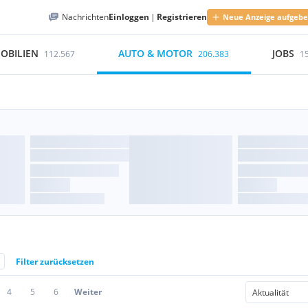
Nachrichten
Einloggen
|
Registrieren
Neue Anzeige aufgeb
OBILIEN
AUTO & MOTOR
JOBS
112.567
206.383
1
Filter zurücksetzen
4
5
6
Weiter