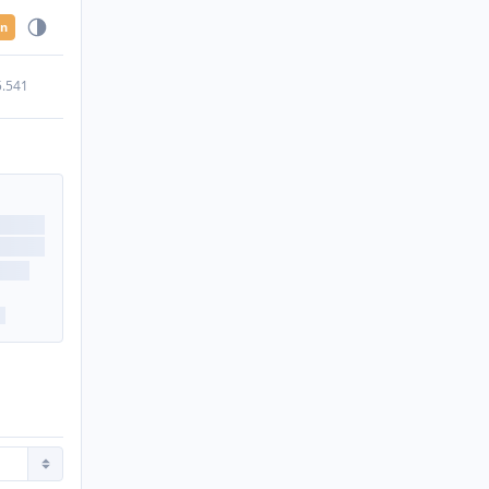
en
5.541