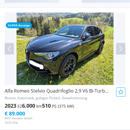
SUPER-Anzeige
Alfa Romeo Stelvio Quadrifoglio 2,9 V6 Bi-Turbo 510 AT8 Q4
Benzin, Automatik, gültiges Pickerl, Gewährleistung
2023
6.000
510
EZ
km
PS (375 kW)
€ 89.000
WAT Handels GmbH
3233 Kilb