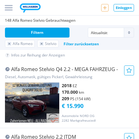
Einloggen
148 Alfa Romeo Stelvio Gebrauchtwagen
Filtern
Alfa Romeo
Stelvio
Filter zurücksetzen
Infos zur Reihung der Anzeigen
Alfa Romeo Stelvio Q4 2.2 - MEGA FAHRZEUG -
Diesel, Automatik, gültiges Pickerl, Gewährleistung
2018
EZ
170.000
km
209
PS (154 kW)
€ 15.990
Automobile NORD OG
2282 Markgrafneusiedl
Alfa Romeo Stelvio 2.2 JTDM