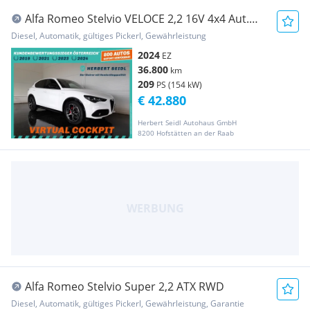
Alfa Romeo Stelvio VELOCE 2,2 16V 4x4 Aut.
*20 ZOLL / MATR...
Diesel, Automatik, gültiges Pickerl, Gewährleistung
2024
EZ
36.800
km
209
PS (154 kW)
€ 42.880
Herbert Seidl Autohaus GmbH
8200 Hofstätten an der Raab
Alfa Romeo Stelvio Super 2,2 ATX RWD
Diesel, Automatik, gültiges Pickerl, Gewährleistung, Garantie