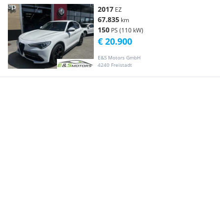
2017
EZ
67.835
km
150
PS (110 kW)
€ 20.900
E&S Motors GmbH
4240 Freistadt