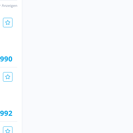
er Anzeigen
.990
.992