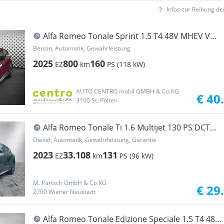
Infos zur Reihung d
Alfa Romeo Tonale Sprint 1.5 T4 48V MHEV VGT
DCT
Benzin, Automatik, Gewährleistung
2025
800
160
EZ
km
PS (118 kW)
AUTO CENTRO mobil GMBH & Co KG
€ 40
3100 St. Pölten
Alfa Romeo Tonale Ti 1.6 Multijet 130 PS DCT
Matrix-LED
Diesel, Automatik, Gewährleistung, Garantie
2023
33.108
131
EZ
km
PS (96 kW)
M. Partsch GmbH & Co KG
€ 29
2700 Wiener Neustadt
Alfa Romeo Tonale Edizione Speciale 1.5 T4 48V