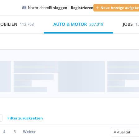
Nachrichten
Einloggen
|
Registrieren
Neue Anzeige aufgeb
OBILIEN
AUTO & MOTOR
JOBS
112.768
207.018
1
e
Filter zurücksetzen
4
5
Weiter