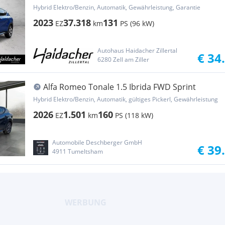
MHEV DCT 360
Hybrid Elektro/Benzin, Automatik, Gewährleistung, Garantie
2023
37.318
131
EZ
km
PS (96 kW)
Autohaus Haidacher Zillertal
€ 34
6280 Zell am Ziller
Alfa Romeo Tonale 1.5 Ibrida FWD Sprint
Hybrid Elektro/Benzin, Automatik, gültiges Pickerl, Gewährleistung
2026
1.501
160
EZ
km
PS (118 kW)
Automobile Deschberger GmbH
€ 39
4911 Tumeltsham