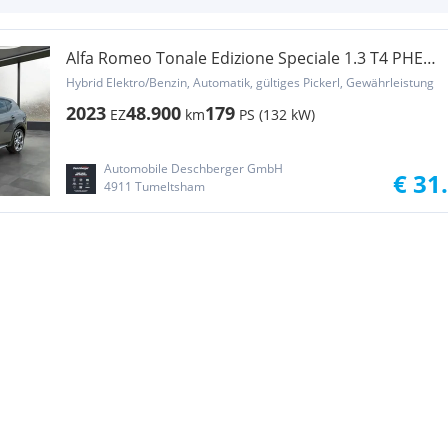
Alfa Romeo Tonale Edizione Speciale 1.3 T4 PHEV
VGT e-AWD ...
Hybrid Elektro/Benzin, Automatik, gültiges Pickerl, Gewährleistung
2023
48.900
179
EZ
km
PS (132 kW)
Automobile Deschberger GmbH
€ 31
4911 Tumeltsham