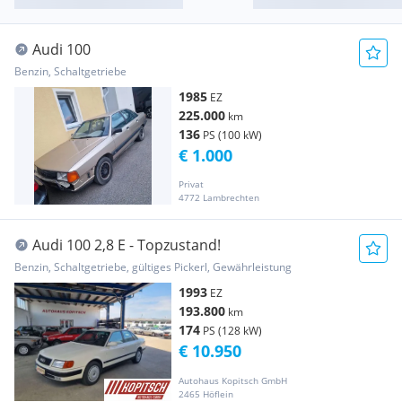
Audi 100
Benzin, Schaltgetriebe
1985
EZ
225.000
km
136
PS (100 kW)
€ 1.000
Privat
4772 Lambrechten
Audi 100 2,8 E - Topzustand!
Benzin, Schaltgetriebe, gültiges Pickerl, Gewährleistung
1993
EZ
193.800
km
174
PS (128 kW)
€ 10.950
Autohaus Kopitsch GmbH
2465 Höflein