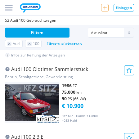
Einloggen
52 Audi 100 Gebrauchtwagen
Filtern
Audi
100
Filter zurücksetzen
Infos zur Reihung der Anzeigen
Audi 100 Oldtimer Sammlerstück
Benzin, Schaltgetriebe, Gewährleistung
1986
EZ
75.000
km
90
PS (66 kW)
€ 10.900
Sitz KFZ - Handels GmbH
4053 Haid
Audi 100 2,3 E