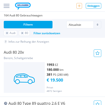
Einloggen
164 Audi 80 Gebrauchtwagen
Filtern
Audi
80
Filter zurücksetzen
Infos zur Reihung der Anzeigen
Audi 80 20v
Benzin, Schaltgetriebe
1993
EZ
180.000
km
381
PS (280 kW)
€ 19.500
Privat
4872 Seirigen
Audi 80 Type 89 quattro 2,6 E V6