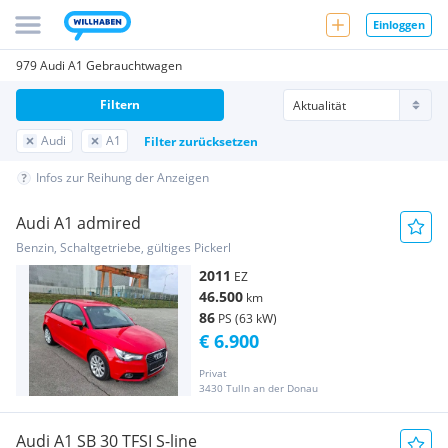
Einloggen
979 Audi A1 Gebrauchtwagen
Filtern
Audi
A1
Filter zurücksetzen
Infos zur Reihung der Anzeigen
Audi A1 admired
Benzin, Schaltgetriebe, gültiges Pickerl
2011
EZ
46.500
km
86
PS (63 kW)
€ 6.900
Privat
3430 Tulln an der Donau
Audi A1 SB 30 TFSI S-line