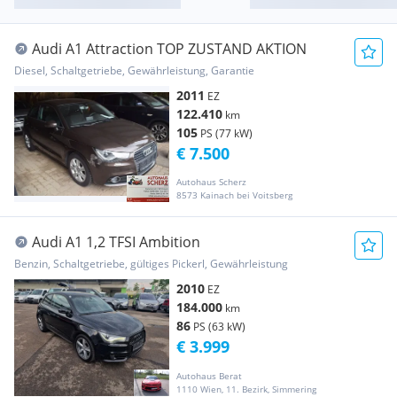
Audi A1 Attraction TOP ZUSTAND AKTION
Diesel, Schaltgetriebe, Gewährleistung, Garantie
2011
EZ
122.410
km
105
PS (77 kW)
€ 7.500
Autohaus Scherz
8573 Kainach bei Voitsberg
Audi A1 1,2 TFSI Ambition
Benzin, Schaltgetriebe, gültiges Pickerl, Gewährleistung
2010
EZ
184.000
km
86
PS (63 kW)
€ 3.999
Autohaus Berat
1110 Wien, 11. Bezirk, Simmering