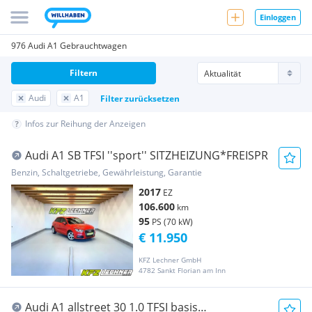
Einloggen
976 Audi A1 Gebrauchtwagen
Filtern
Audi
A1
Filter zurücksetzen
Infos zur Reihung der Anzeigen
Audi A1 SB TFSI ''sport'' SITZHEIZUNG*FREISPR
Benzin, Schaltgetriebe, Gewährleistung, Garantie
2017
EZ
106.600
km
95
PS (70 kW)
€ 11.950
KFZ Lechner GmbH
4782 Sankt Florian am Inn
Audi A1 allstreet 30 1.0 TFSI basis