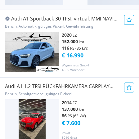
Audi A1 Sportback 30 TFSI, virtual, MMI NAVI
PLUS, 8...
Benzin, Automatik, gültiges Pickerl, Gewährleistung
2020
EZ
152.000
km
116
PS (85 kW)
€ 16.990
Wagenhaus GmbH
4655 Vorchdorf
Audi A1 1,2 TFSI RÜCKFAHRKAMERA CARPLAY
SUBWOOFER
Benzin, Schaltgetriebe, gültiges Pickerl
2014
EZ
137.000
km
86
PS (63 kW)
€ 7.600
Privat
8010 Graz