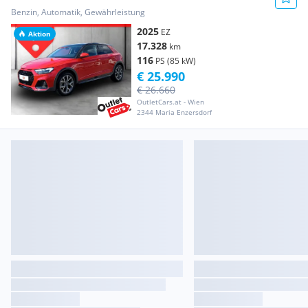
ASSIST+LED+NAVI
Benzin, Automatik, Gewährleistung
2025
EZ
Aktion
17.328
km
116
PS (85 kW)
€ 25.990
€ 26.660
OutletCars.at - Wien
2344 Maria Enzersdorf