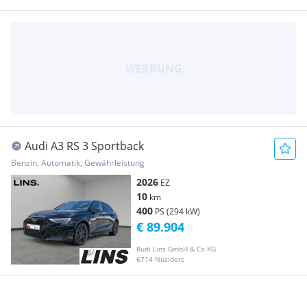
Audi A3 RS 3 Sportback
Benzin, Automatik, Gewährleistung
2026
EZ
10
km
400
PS (294 kW)
€ 89.904
Rudi Lins GmbH & Co KG
6714 Nüziders