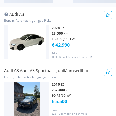
Audi A3
Benzin, Automatik, gültiges Pickerl
2024
EZ
23.000
km
150
PS (110 kW)
€ 42.990
Privat
1030 Wien, 03. Bezirk, Landstraße
Audi A3 Audi A3 Sportback Jubiläumsedition
Diesel, Schaltgetriebe, gültiges Pickerl
2010
EZ
267.000
km
90
PS (66 kW)
€ 5.500
Privat
3281 Oberndorf an der Melk