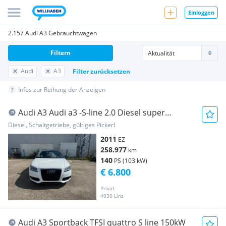
Einloggen
2.157 Audi A3 Gebrauchtwagen
Filtern
Audi
A3
Filter zurücksetzen
Infos zur Reihung der Anzeigen
Audi A3 Audi a3 -S-line 2.0 Diesel super
Zustand
Diesel, Schaltgetriebe, gültiges Pickerl
2011
EZ
258.977
km
140
PS (103 kW)
€ 6.800
Privat
4030 Linz
Audi A3 Sportback TFSI quattro S line 150kW