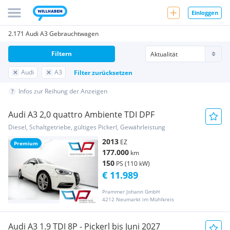
Einloggen
2.171 Audi A3 Gebrauchtwagen
Filtern
Audi
A3
Filter zurücksetzen
Infos zur Reihung der Anzeigen
Audi A3 2,0 quattro Ambiente TDI DPF
Diesel, Schaltgetriebe, gültiges Pickerl, Gewährleistung
2013
EZ
Premium
177.000
km
150
PS (110 kW)
€ 11.989
Prammer Johann GmbH
4212 Neumarkt im Mühlkreis
Audi A3 1.9 TDI 8P - Pickerl bis Juni 2027