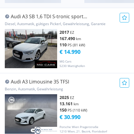
Audi A3 SB 1,6 TDI S-tronic sport
*Automatik*CarPlay...
Diesel, Automatik, gültiges Pickerl, Gewährleistung, Garantie
2017
EZ
167.490
km
110
PS (81 kW)
€ 14.990
MG Cars
5230 Mattighofen
Audi A3 Limousine 35 TFSI
Benzin, Automatik, Gewährleistung
2025
EZ
13.161
km
150
PS (110 kW)
€ 30.990
Porsche Wien Pragerstraße
1210 Wien, 21. Bezirk, Floridsdorf