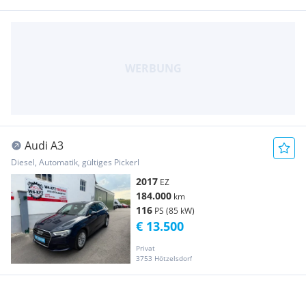
Audi A3
Diesel, Automatik, gültiges Pickerl
2017
EZ
184.000
km
116
PS (85 kW)
€ 13.500
Privat
3753 Hötzelsdorf