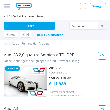
Einloggen
2.170 Audi A3 Gebrauchtwagen
Filtern
Audi
A3
Filter zurücksetzen
Infos zur Reihung der Anzeigen
Audi A3 2,0 quattro Ambiente TDI DPF
Diesel, Schaltgetriebe, gültiges Pickerl, Gewährleistung
2013
EZ
Premium
177.000
km
150
PS (110 kW)
€ 11.989
Prammer Johann GmbH
4212 Neumarkt im Mühlkreis
Audi A3