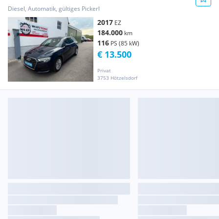
Diesel, Automatik, gültiges Pickerl
2017
EZ
184.000
km
116
PS (85 kW)
€ 13.500
Privat
3753 Hötzelsdorf