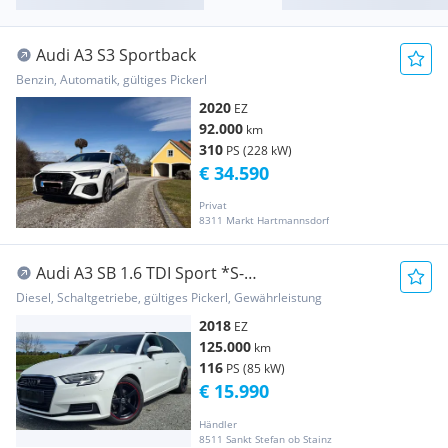
Audi A3 S3 Sportback
Benzin, Automatik, gültiges Pickerl
2020
EZ
92.000
km
310
PS (228 kW)
€ 34.590
Privat
8311 Markt Hartmannsdorf
Audi A3 SB 1.6 TDI Sport *S-
Line*Leder*Navi*Xenon*FSE*GRA!
Diesel, Schaltgetriebe, gültiges Pickerl, Gewährleistung
2018
EZ
125.000
km
116
PS (85 kW)
€ 15.990
Händler
8511 Sankt Stefan ob Stainz