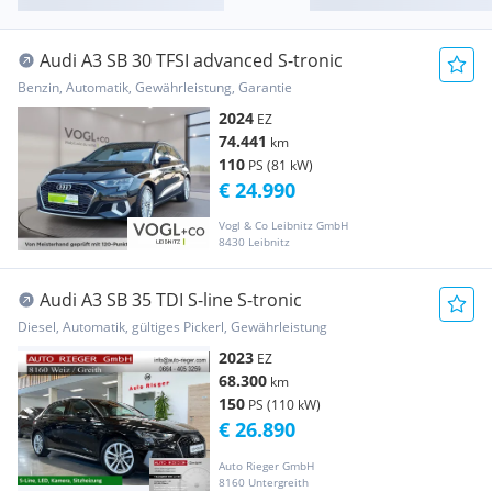
Audi A3 SB 30 TFSI advanced S-tronic
Benzin, Automatik, Gewährleistung, Garantie
2024
EZ
74.441
km
110
PS (81 kW)
€ 24.990
Vogl & Co Leibnitz GmbH
8430 Leibnitz
Audi A3 SB 35 TDI S-line S-tronic
Diesel, Automatik, gültiges Pickerl, Gewährleistung
2023
EZ
68.300
km
150
PS (110 kW)
€ 26.890
Auto Rieger GmbH
8160 Untergreith