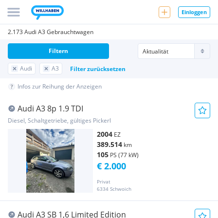
Einloggen
2.173 Audi A3 Gebrauchtwagen
Filtern
Audi
A3
Filter zurücksetzen
Infos zur Reihung der Anzeigen
Audi A3 8p 1.9 TDI
Diesel, Schaltgetriebe, gültiges Pickerl
2004
EZ
389.514
km
105
PS (77 kW)
€ 2.000
Privat
6334 Schwoich
Audi A3 SB 1,6 Limited Edition