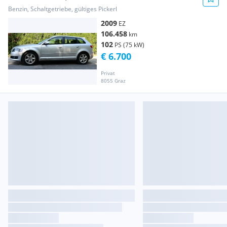
Benzin, Schaltgetriebe, gültiges Pickerl
2009
EZ
106.458
km
102
PS (75 kW)
€ 6.700
Privat
8055 Graz