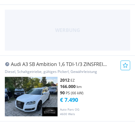
Audi A3 SB Ambition 1,6 TDI-1/3 ZINSFREI
FINANZIERUNG
Diesel, Schaltgetriebe, gültiges Pickerl, Gewährleistung
2012
EZ
166.000
km
90
PS (66 kW)
€ 7.490
Auto Pars OG
4600 Wels