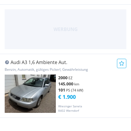
Audi A3 1,6 Ambiente Aut.
Benzin, Automatik, gültiges Pickerl, Gewährleistung
2000
EZ
145.000
km
101
PS (74 kW)
€ 1.900
Wiesinger Sanela
8402 Werndorf