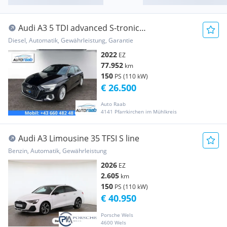
Audi A3 5 TDI advanced S-tronic
*VIRTUAL*LED*APP*ACC...
Diesel, Automatik, Gewährleistung, Garantie
2022
EZ
77.952
km
150
PS (110 kW)
€ 26.500
Auto Raab
4141 Pfarrkirchen im Mühlkreis
Audi A3 Limousine 35 TFSI S line
Benzin, Automatik, Gewährleistung
2026
EZ
2.605
km
150
PS (110 kW)
€ 40.950
Porsche Wels
4600 Wels