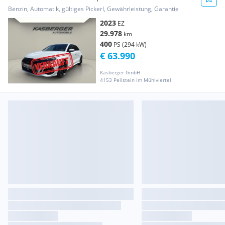
tronic*VERKAUFT
Benzin, Automatik, gültiges Pickerl, Gewährleistung, Garantie
2023
EZ
29.978
km
400
PS (294 kW)
€ 63.990
Kasberger GmbH
4153 Peilstein im Mühlviertel