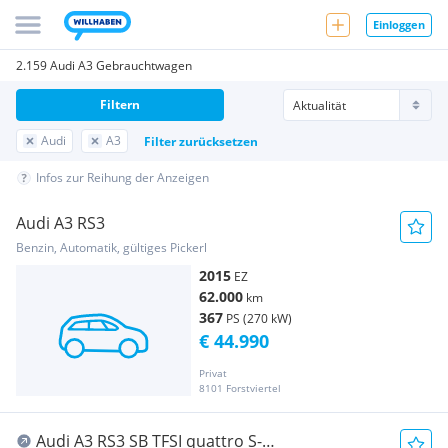
Einloggen
2.159 Audi A3 Gebrauchtwagen
Filtern
Audi
A3
Filter zurücksetzen
Infos zur Reihung der Anzeigen
Audi A3 RS3
Benzin, Automatik, gültiges Pickerl
2015
EZ
62.000
km
367
PS (270 kW)
€ 44.990
Privat
8101 Forstviertel
Audi A3 RS3 SB TFSI quattro S-