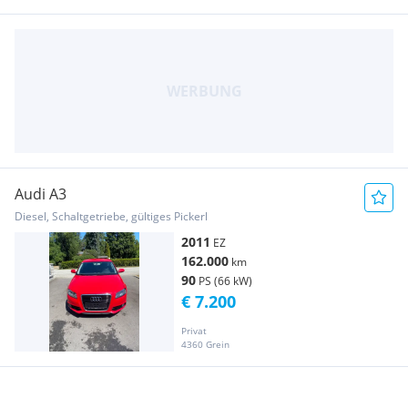
Audi A3
Diesel, Schaltgetriebe, gültiges Pickerl
2011
EZ
162.000
km
90
PS (66 kW)
€ 7.200
Privat
4360 Grein