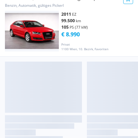
27.07.2026*
Benzin, Automatik, gültiges Pickerl
2011
EZ
99.500
km
105
PS (77 kW)
€ 8.990
Privat
1100 Wien, 10. Bezirk, Favoriten