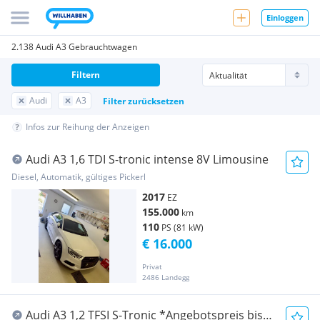
Einloggen
2.138 Audi A3 Gebrauchtwagen
Filtern
Audi
A3
Filter zurücksetzen
Infos zur Reihung der Anzeigen
Audi A3 1,6 TDI S-tronic intense 8V Limousine
Diesel, Automatik, gültiges Pickerl
2017
EZ
155.000
km
110
PS (81 kW)
€ 16.000
Privat
2486 Landegg
Audi A3 1,2 TFSI S-Tronic *Angebotspreis bis