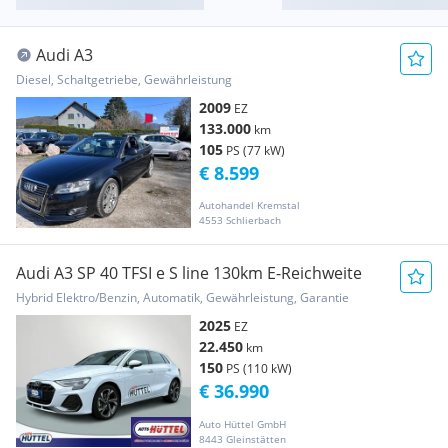
Audi A3
Diesel, Schaltgetriebe, Gewährleistung
2009
EZ
133.000
km
105
PS (77 kW)
€ 8.599
Autohandel Kremstal
4553 Schlierbach
Audi A3 SP 40 TFSI e S line 130km E-Reichweite
Hybrid Elektro/Benzin, Automatik, Gewährleistung, Garantie
2025
EZ
22.450
km
150
PS (110 kW)
€ 36.990
Auto Hüttel GmbH
8443 Gleinstätten