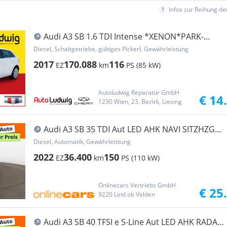
Infos zur Reihung d
Audi A3 SB 1.6 TDI Intense *XENON*PARK-
PILOT*SHZ*TEM...
Diesel, Schaltgetriebe, gültiges Pickerl, Gewährleistung
2017
170.088
116
EZ
km
PS (85 kW)
Autoludwig Reparatur GmbH
€ 14
1230 Wien, 23. Bezirk, Liesing
Audi A3 SB 35 TDI Aut LED AHK NAVI SITZHZG
TEMP PDC
Diesel, Automatik, Gewährleistung
2022
36.400
150
EZ
km
PS (110 kW)
Onlinecars Vertriebs GmbH
€ 25
9220 Lind ob Velden
Audi A3 SB 40 TFSI e S-Line Aut LED AHK RADAR