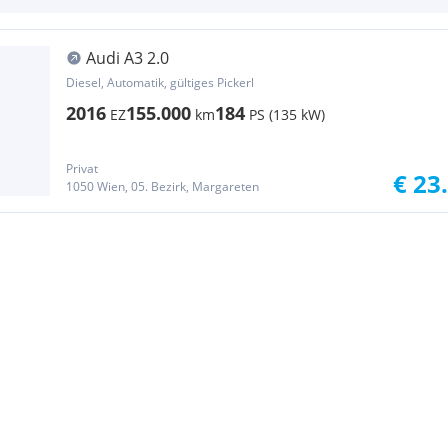
Audi A3 2.0
Diesel, Automatik, gültiges Pickerl
2016
155.000
184
EZ
km
PS (135 kW)
Privat
€ 23
1050 Wien, 05. Bezirk, Margareten