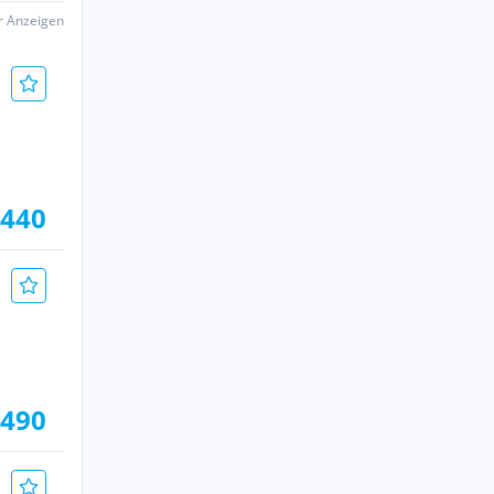
er Anzeigen
.440
.490