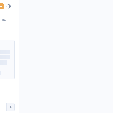
en
5.467