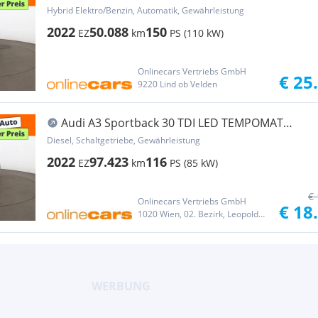
NAVI PD
Hybrid Elektro/Benzin, Automatik, Gewährleistung
2022
50.088
150
EZ
km
PS (110 kW)
Onlinecars Vertriebs GmbH
€ 25
9220 Lind ob Velden
Audi A3 Sportback 30 TDI LED TEMPOMAT
PARKHILFE
Diesel, Schaltgetriebe, Gewährleistung
2022
97.423
116
EZ
km
PS (85 kW)
€ 
Onlinecars Vertriebs GmbH
€ 18
1020 Wien, 02. Bezirk, Leopoldstadt