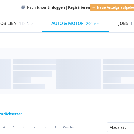
Nachrichten
Einloggen
|
Registrieren
Neue Anzeige aufgeb
OBILIEN
AUTO & MOTOR
JOBS
112.459
206.702
1
 zurücksetzen
4
5
6
7
8
9
Weiter