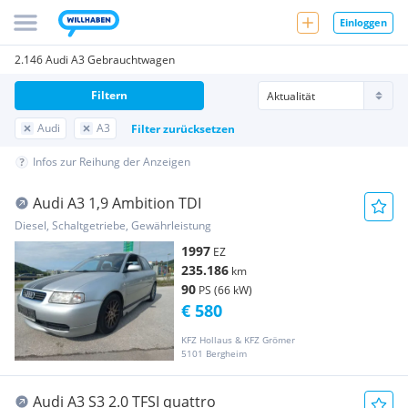
Einloggen
2.146 Audi A3 Gebrauchtwagen
Filtern
Audi
A3
Filter zurücksetzen
Infos zur Reihung der Anzeigen
Audi A3 1,9 Ambition TDI
Diesel, Schaltgetriebe, Gewährleistung
1997
EZ
235.186
km
90
PS (66 kW)
€ 580
KFZ Hollaus & KFZ Grömer
5101 Bergheim
Audi A3 S3 2.0 TFSI quattro