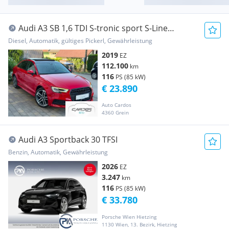
Audi A3 SB 1,6 TDI S-tronic sport S-Line
Schiebedach
Diesel, Automatik, gültiges Pickerl, Gewährleistung
2019
EZ
112.100
km
116
PS (85 kW)
€ 23.890
Auto Cardos
4360 Grein
Audi A3 Sportback 30 TFSI
Benzin, Automatik, Gewährleistung
2026
EZ
3.247
km
116
PS (85 kW)
€ 33.780
Porsche Wien Hietzing
1130 Wien, 13. Bezirk, Hietzing