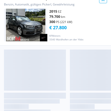
Benzin, Automatik, gültiges Pickerl, Gewährleistung
2015
EZ
79.700
km
300
PS (221 kW)
€ 27.800
KFMotors
3340 Waidhofen an der Ybbs