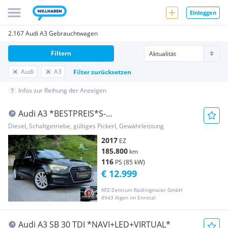
Einloggen
2.167 Audi A3 Gebrauchtwagen
Filtern
Audi
A3
Filter zurücksetzen
Infos zur Reihung der Anzeigen
Audi A3 *BESTPREIS*S-
Line*Zahnriemen_NEU*
Diesel, Schaltgetriebe, gültiges Pickerl, Gewährleistung
2017
EZ
185.800
km
116
PS (85 kW)
€ 12.999
KFZ-Zentrum Radlingmaier GmbH
8943 Aigen im Ennstal
Audi A3 SB 30 TDI *NAVI+LED+VIRTUAL*