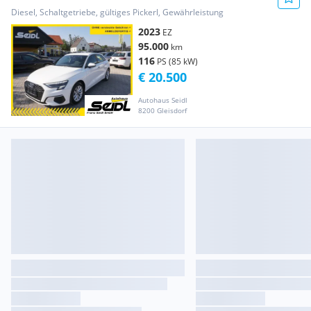
Diesel, Schaltgetriebe, gültiges Pickerl, Gewährleistung
2023
EZ
95.000
km
116
PS (85 kW)
€ 20.500
Autohaus Seidl
8200 Gleisdorf