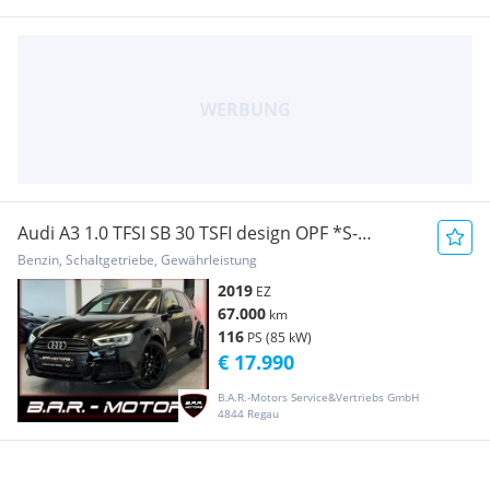
Audi A3 1.0 TFSI SB 30 TSFI design OPF *S-
LINE*MATRI...
Benzin, Schaltgetriebe, Gewährleistung
2019
EZ
67.000
km
116
PS (85 kW)
€ 17.990
B.A.R.-Motors Service&Vertriebs GmbH
4844 Regau