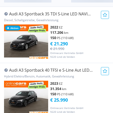
Audi A3 Sportback 35 TDI S-Line LED NAVI
SITZHZG TEMP
Diesel, Schaltgetriebe, Gewährleistung
2022
EZ
Aktion
117.206
km
150
PS (110 kW)
€ 21.290
€ 21.990
Onlinecars Vertriebs GmbH
9220 Lind ob Velden
Audi A3 Sportback 40 TFSI e S-Line Aut LED
LEDER NAVI
Hybrid Elektro/Benzin, Automatik, Gewährleistung
2023
EZ
31.354
km
150
PS (110 kW)
€ 25.990
Onlinecars Vertriebs GmbH
9220 Lind ob Velden