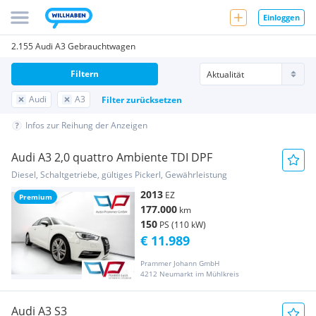
Einloggen
2.155 Audi A3 Gebrauchtwagen
Filtern
Audi
A3
Filter zurücksetzen
Infos zur Reihung der Anzeigen
Audi A3 2,0 quattro Ambiente TDI DPF
Diesel, Schaltgetriebe, gültiges Pickerl, Gewährleistung
2013
EZ
Premium
177.000
km
150
PS (110 kW)
€ 11.989
Prammer Johann GmbH
4212 Neumarkt im Mühlkreis
Audi A3 S3