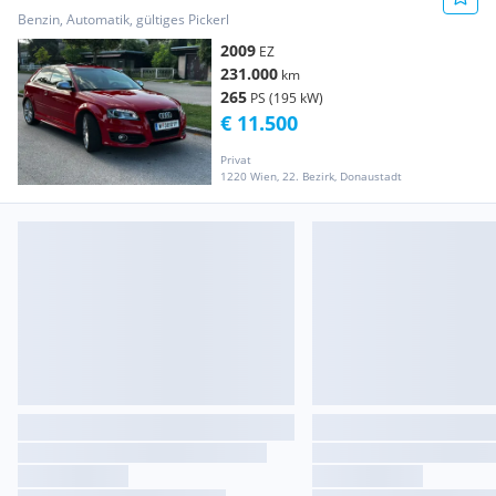
Benzin, Automatik, gültiges Pickerl
2009
EZ
231.000
km
265
PS (195 kW)
€ 11.500
Privat
1220 Wien, 22. Bezirk, Donaustadt