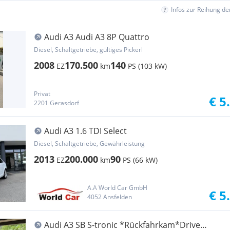
Infos zur Reihung d
Audi A3 Audi A3 8P Quattro
Diesel, Schaltgetriebe, gültiges Pickerl
2008
170.500
140
EZ
km
PS (103 kW)
Privat
€ 5
2201 Gerasdorf
Audi A3 1.6 TDI Select
Diesel, Schaltgetriebe, Gewährleistung
2013
200.000
90
EZ
km
PS (66 kW)
A.A World Car GmbH
€ 5
4052 Ansfelden
Audi A3 SB S-tronic *Rückfahrkam*Drive