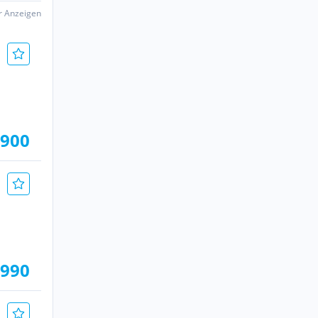
er Anzeigen
.900
.990