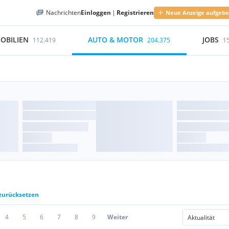
Nachrichten
Einloggen
|
Registrieren
Neue Anzeige aufgeb
OBILIEN
AUTO & MOTOR
JOBS
112.419
204.375
1
 zurücksetzen
4
5
6
7
8
9
Weiter