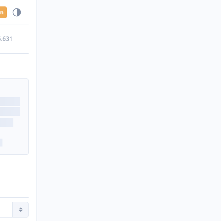
en
5.631