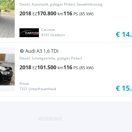
Select*Naviga...
Diesel, Automatik, gültiges Pickerl, Gewährleistung
2018
170.800
116
EZ
km
PS (85 kW)
Carzone
€ 14
8101 Gratkorn
Audi A3 1,6 TDI
Diesel, Schaltgetriebe, gültiges Pickerl
2018
101.500
116
EZ
km
PS (85 kW)
Privat
€ 15
7321 Unterfrauenhaid