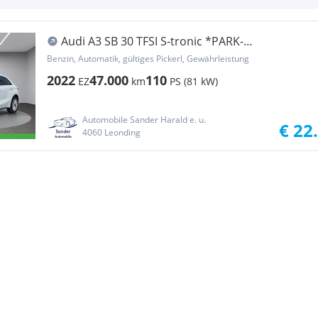
Audi A3 SB 30 TFSI S-tronic *PARK-
LENK/VIRTUAL/1.BES...
Benzin, Automatik, gültiges Pickerl, Gewährleistung
2022
47.000
110
EZ
km
PS (81 kW)
Automobile Sander Harald e. u.
€ 22
4060 Leonding