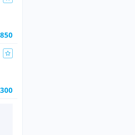
.850
.300