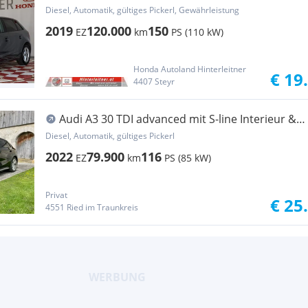
NAVI
Diesel, Automatik, gültiges Pickerl, Gewährleistung
2019
120.000
150
EZ
km
PS (110 kW)
Honda Autoland Hinterleitner
€ 19
4407 Steyr
Audi A3 30 TDI advanced mit S-line Interieur &
S-tronic
Diesel, Automatik, gültiges Pickerl
2022
79.900
116
EZ
km
PS (85 kW)
Privat
€ 25
4551 Ried im Traunkreis