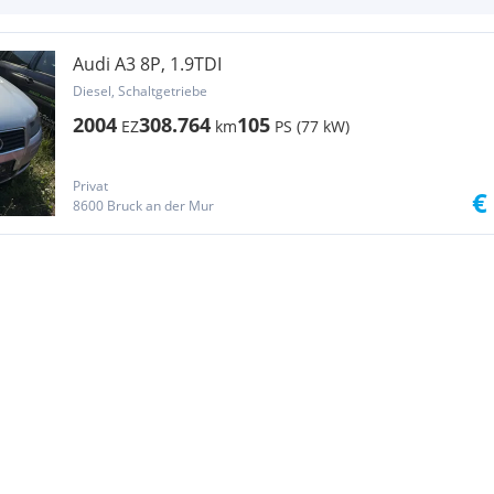
Audi A3 8P, 1.9TDI
Diesel, Schaltgetriebe
2004
308.764
105
EZ
km
PS (77 kW)
Privat
€
8600 Bruck an der Mur