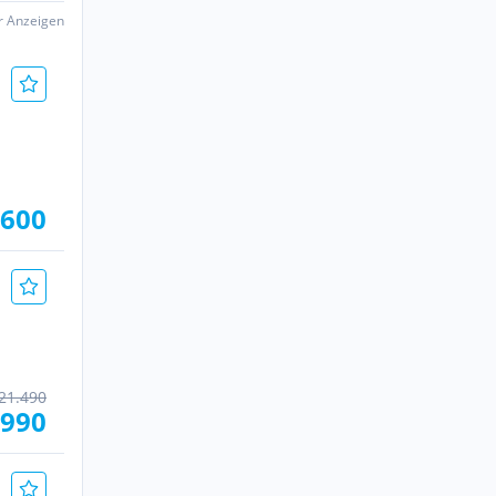
er Anzeigen
.600
21.490
.990