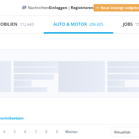
Nachrichten
Einloggen
|
Registrieren
Neue Anzeige aufgeb
OBILIEN
AUTO & MOTOR
JOBS
112.443
206.605
1
 zurücksetzen
4
5
6
7
8
9
Weiter