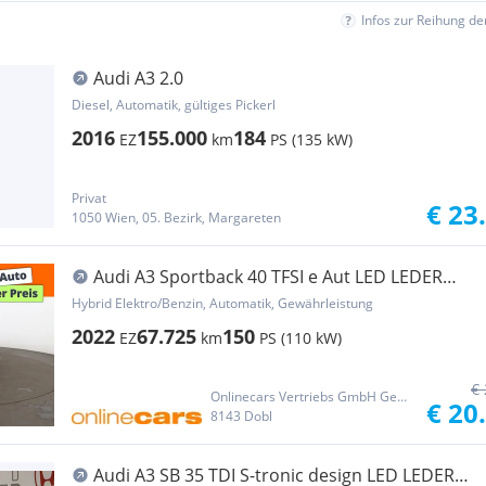
Infos zur Reihung d
Audi A3 2.0
Diesel, Automatik, gültiges Pickerl
2016
155.000
184
EZ
km
PS (135 kW)
Privat
€ 23
1050 Wien, 05. Bezirk, Margareten
Audi A3 Sportback 40 TFSI e Aut LED LEDER
NAVI SITZHZ
Hybrid Elektro/Benzin, Automatik, Gewährleistung
2022
67.725
150
EZ
km
PS (110 kW)
€ 
Onlinecars Vertriebs GmbH Gebrauchtwagen-Outlet  Werkstätte  Spenglerei  Lackiererei
€ 20
8143 Dobl
Audi A3 SB 35 TDI S-tronic design LED LEDER