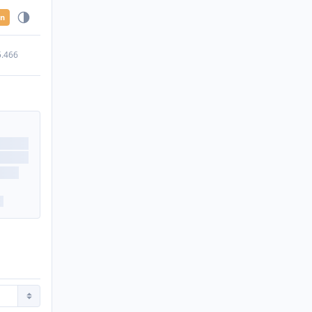
en
5.466