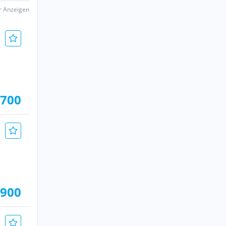
er Anzeigen
.700
.900