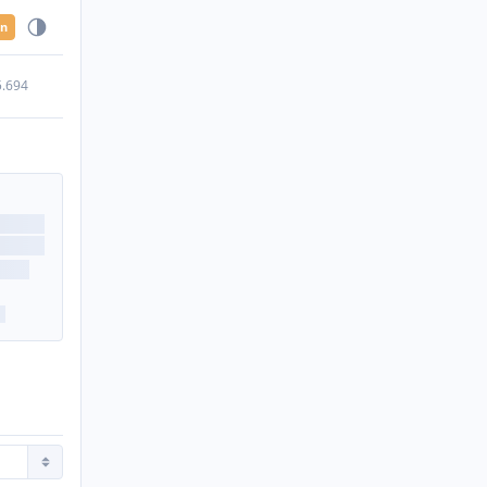
en
5.694