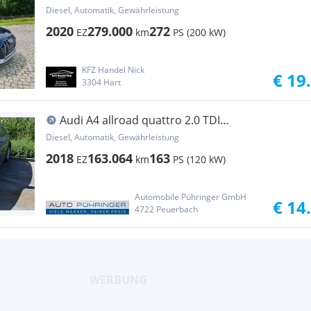
Diesel, Automatik, Gewährleistung
2020
279.000
272
EZ
km
PS (200 kW)
KFZ Handel Nick
€ 19
3304 Hart
Audi A4 allroad quattro 2.0 TDI
FRONTSCHADEN
Diesel, Automatik, Gewährleistung
2018
163.064
163
EZ
km
PS (120 kW)
Automobile Pühringer GmbH
€ 14
4722 Peuerbach