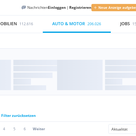
Nachrichten
Einloggen
|
Registrieren
Neue Anzeige aufgeb
OBILIEN
AUTO & MOTOR
JOBS
112.616
206.026
1
Filter zurücksetzen
4
5
6
Weiter