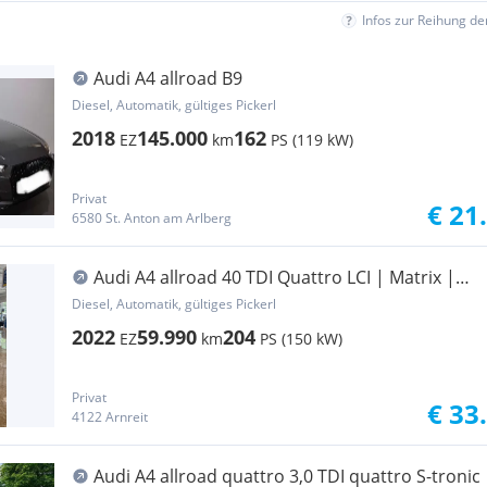
Infos zur Reihung d
Audi A4 allroad B9
Diesel, Automatik, gültiges Pickerl
2018
145.000
162
EZ
km
PS (119 kW)
Privat
€ 21
6580 St. Anton am Arlberg
Audi A4 allroad 40 TDI Quattro LCI | Matrix |
360 | wenig KM
Diesel, Automatik, gültiges Pickerl
2022
59.990
204
EZ
km
PS (150 kW)
Privat
€ 33
4122 Arnreit
Audi A4 allroad quattro 3,0 TDI quattro S-tronic