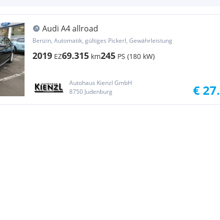
Audi A4 allroad
Benzin, Automatik, gültiges Pickerl, Gewährleistung
2019
69.315
245
EZ
km
PS (180 kW)
Autohaus Kienzl GmbH
€ 27
8750 Judenburg