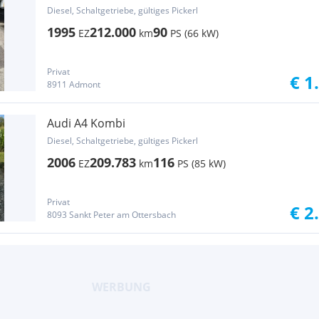
Diesel, Schaltgetriebe, gültiges Pickerl
1995
212.000
90
EZ
km
PS (66 kW)
Privat
€ 1
8911 Admont
Audi A4 Kombi
Diesel, Schaltgetriebe, gültiges Pickerl
2006
209.783
116
EZ
km
PS (85 kW)
Privat
€ 2
8093 Sankt Peter am Ottersbach