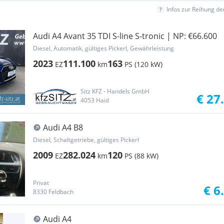
Infos zur Reihung d
Audi A4 Avant 35 TDI S-line S-tronic | NP: €66.600
Diesel, Automatik, gültiges Pickerl, Gewährleistung
2023
111.100
163
EZ
km
PS (120 kW)
Sitz KFZ - Handels GmbH
€ 27
4053 Haid
Audi A4 B8
Diesel, Schaltgetriebe, gültiges Pickerl
2009
282.024
120
EZ
km
PS (88 kW)
Privat
€ 6
8330 Feldbach
Audi A4