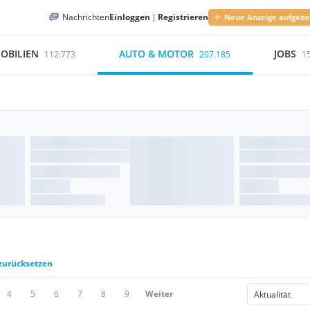
Nachrichten
Einloggen
|
Registrieren
Neue Anzeige aufgeb
OBILIEN
AUTO & MOTOR
JOBS
112.773
207.185
1
 zurücksetzen
4
5
6
7
8
9
Weiter