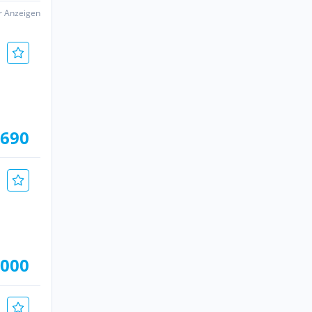
er Anzeigen
.690
.000