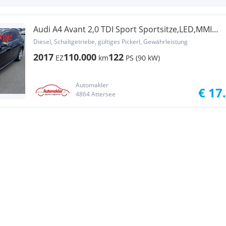
Audi A4 Avant 2,0 TDI Sport Sportsitze,LED,MMI
Navi,...
Diesel, Schaltgetriebe, gültiges Pickerl, Gewährleistung
2017
110.000
122
EZ
km
PS (90 kW)
Automakler
€ 17
4864 Attersee