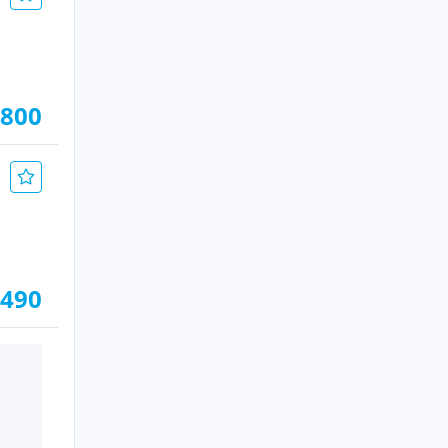
.800
.490