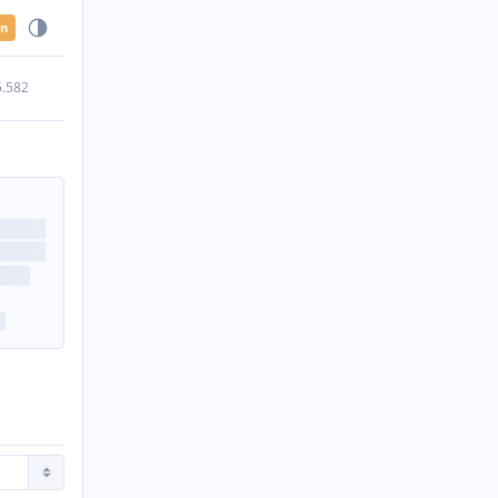
en
5.582