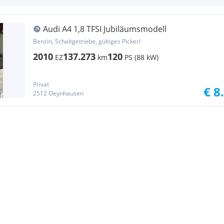
Audi A4 1,8 TFSI Jubiläumsmodell
Benzin, Schaltgetriebe, gültiges Pickerl
2010
137.273
120
EZ
km
PS (88 kW)
Privat
€ 8
2512 Oeynhausen