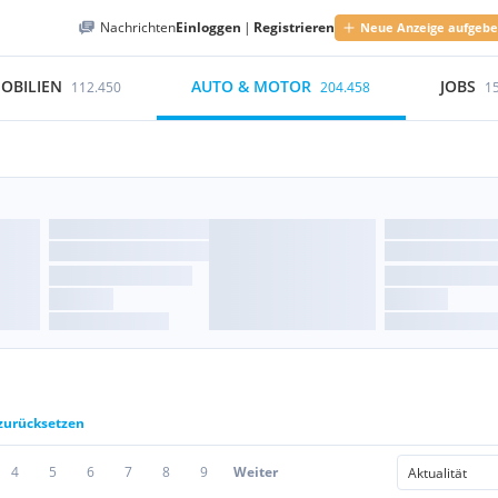
Nachrichten
Einloggen
|
Registrieren
Neue Anzeige aufgeb
OBILIEN
AUTO & MOTOR
JOBS
112.450
204.458
1
 zurücksetzen
4
5
6
7
8
9
Weiter