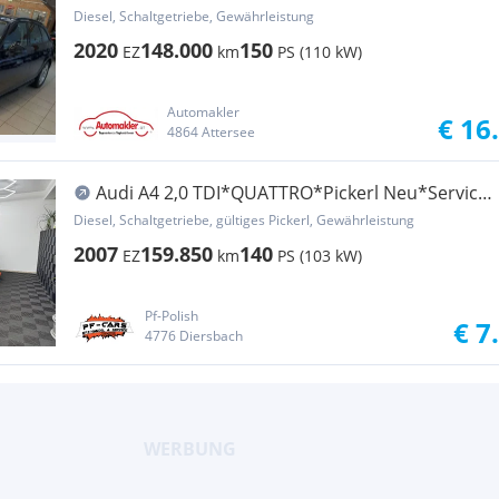
Diesel, Schaltgetriebe, Gewährleistung
2020
148.000
150
EZ
km
PS (110 kW)
Automakler
€ 16
4864 Attersee
Audi A4 2,0 TDI*QUATTRO*Pickerl Neu*Service
NEU*Zahn...
Diesel, Schaltgetriebe, gültiges Pickerl, Gewährleistung
2007
159.850
140
EZ
km
PS (103 kW)
Pf-Polish
€ 7
4776 Diersbach