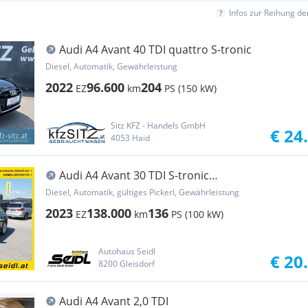
Infos zur Reihung d
Audi A4 Avant 40 TDI quattro S-tronic
Diesel, Automatik, Gewährleistung
2022
96.600
204
EZ
km
PS (150 kW)
Sitz KFZ - Handels GmbH
€ 24
4053 Haid
Audi A4 Avant 30 TDI S-tronic
*2023er!+LED+NAVI*
Diesel, Automatik, gültiges Pickerl, Gewährleistung
2023
138.000
136
EZ
km
PS (100 kW)
Autohaus Seidl
€ 20
8200 Gleisdorf
Audi A4 Avant 2,0 TDI