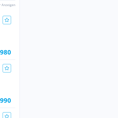
er Anzeigen
.980
.990