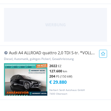
Audi A4 ALLROAD quattro 2,0 TDI S-tr. *VOLL-
LED MIT ...
Diesel, Automatik, gültiges Pickerl, Gewährleistung
2022
EZ
127.600
km
204
PS (150 kW)
€ 29.880
Herbert Seidl Autohaus GmbH
7400 Oberwart