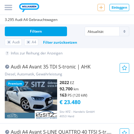
Einloggen
3.295 Audi A4 Gebrauchtwagen
Filtern
Audi
A4
Filter zurücksetzen
Infos zur Reihung der Anzeigen
Audi A4 Avant 35 TDI S-tronic | AHK
Diesel, Automatik, Gewährleistung
2022
EZ
Premium
92.700
km
163
PS (120 kW)
€ 23.480
Sitz KFZ - Handels GmbH
4053 Haid
Audi A4 Avant S-LINE QUATTRO 40 TFSI S-tr.