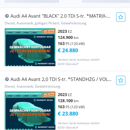
Audi A4 Avant "BLACK" 2.0 TDI S-tr. *MATRIX-
LED / VI...
Diesel, Automatik, gültiges Pickerl, Gewährleistung
2023
EZ
124.900
km
163
PS (120 kW)
€ 24.880
Herbert Seidl Autohaus GmbH
8200 Gleisdorf
Audi A4 Avant 2,0 TDI S-tr. *STANDHZG / VOLL-
LED MIT...
Diesel, Automatik, Gewährleistung
2023
EZ
128.100
km
163
PS (120 kW)
€ 23.880
Herbert Seidl Autohaus GmbH
8200 Gleisdorf