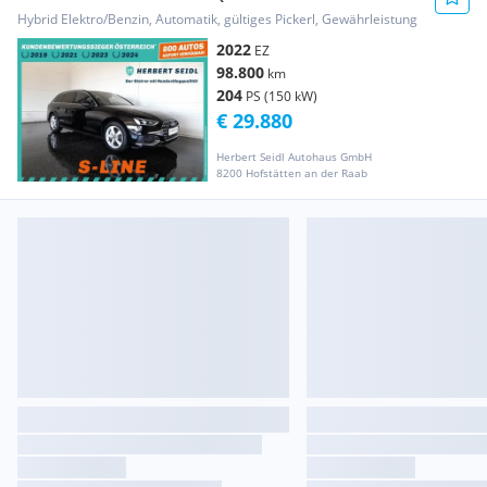
*STANDHEI...
Hybrid Elektro/Benzin, Automatik, gültiges Pickerl, Gewährleistung
2022
EZ
98.800
km
204
PS (150 kW)
€ 29.880
Herbert Seidl Autohaus GmbH
8200 Hofstätten an der Raab