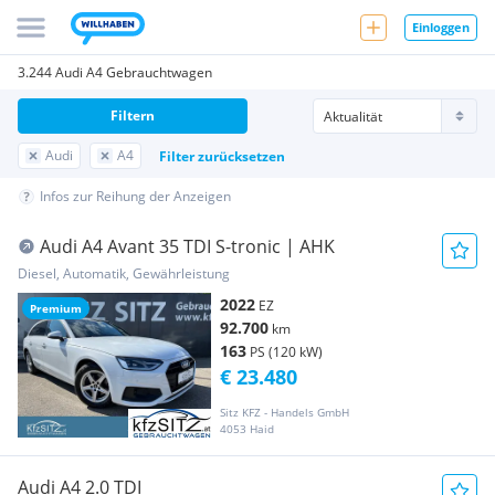
Einloggen
3.244 Audi A4 Gebrauchtwagen
Filtern
Audi
A4
Filter zurücksetzen
Infos zur Reihung der Anzeigen
Audi A4 Avant 35 TDI S-tronic | AHK
Diesel, Automatik, Gewährleistung
2022
EZ
Premium
92.700
km
163
PS (120 kW)
€ 23.480
Sitz KFZ - Handels GmbH
4053 Haid
Audi A4 2.0 TDI