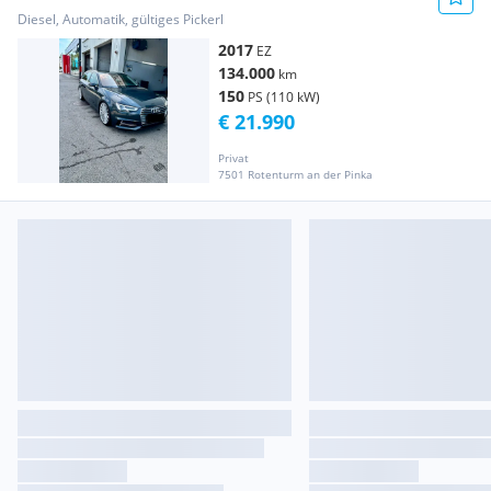
Diesel, Automatik, gültiges Pickerl
2017
EZ
134.000
km
150
PS (110 kW)
€ 21.990
Privat
7501 Rotenturm an der Pinka