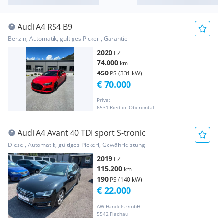
Audi A4 RS4 B9
Benzin, Automatik, gültiges Pickerl, Garantie
2020
EZ
74.000
km
450
PS (331 kW)
€ 70.000
Privat
6531 Ried im Oberinntal
Audi A4 Avant 40 TDI sport S-tronic
Diesel, Automatik, gültiges Pickerl, Gewährleistung
2019
EZ
115.200
km
190
PS (140 kW)
€ 22.000
AW-Handels GmbH
5542 Flachau