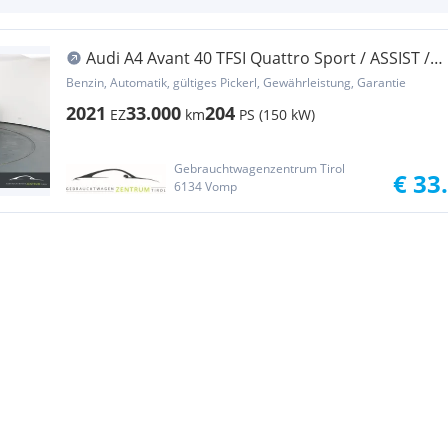
Audi A4 Avant 40 TFSI Quattro Sport / ASSIST /
NAVI ...
Benzin, Automatik, gültiges Pickerl, Gewährleistung, Garantie
2021
33.000
204
EZ
km
PS (150 kW)
Gebrauchtwagenzentrum Tirol
€ 33
6134 Vomp