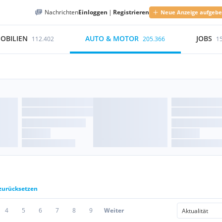
Nachrichten
Einloggen
|
Registrieren
Neue Anzeige aufgeb
OBILIEN
AUTO & MOTOR
JOBS
112.402
205.366
1
 zurücksetzen
4
5
6
7
8
9
Weiter