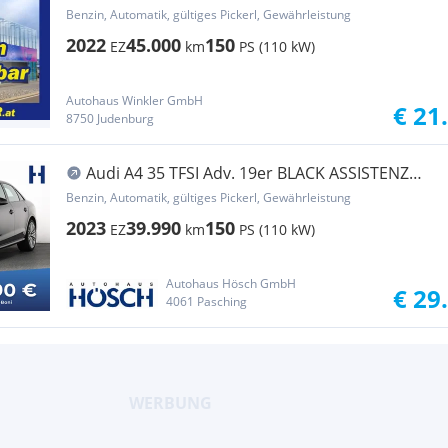
Privacy/Navi/PDC/Busi.
Benzin, Automatik, gültiges Pickerl, Gewährleistung
2022
45.000
150
EZ
km
PS (110 kW)
Autohaus Winkler GmbH
€ 21
8750 Judenburg
Audi A4 35 TFSI Adv. 19er BLACK ASSISTENZ
LEDER -52%
Benzin, Automatik, gültiges Pickerl, Gewährleistung
2023
39.990
150
EZ
km
PS (110 kW)
Autohaus Hösch GmbH
€ 29
4061 Pasching