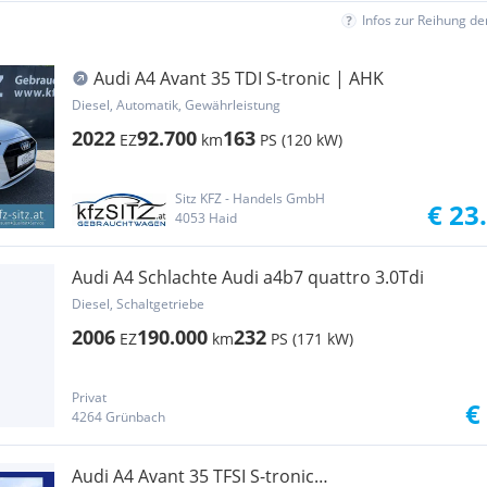
Infos zur Reihung d
Audi A4 Avant 35 TDI S-tronic | AHK
Diesel, Automatik, Gewährleistung
2022
92.700
163
EZ
km
PS (120 kW)
Sitz KFZ - Handels GmbH
€ 23
4053 Haid
Audi A4 Schlachte Audi a4b7 quattro 3.0Tdi
Diesel, Schaltgetriebe
2006
190.000
232
EZ
km
PS (171 kW)
Privat
€
4264 Grünbach
Audi A4 Avant 35 TFSI S-tronic