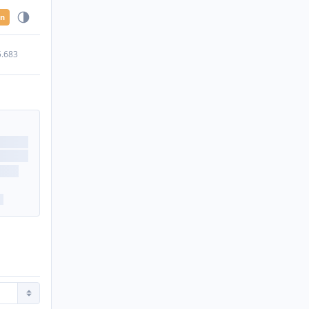
en
5.683