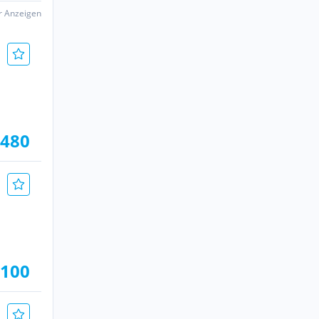
er Anzeigen
.480
 100