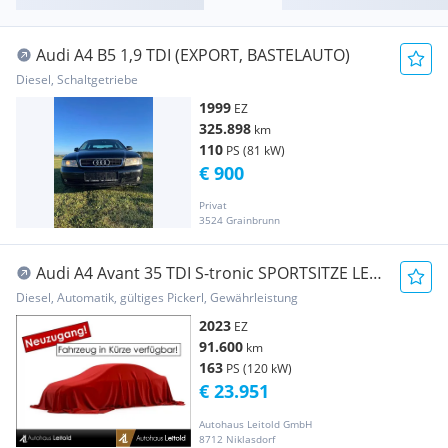
Audi A4 B5 1,9 TDI (EXPORT, BASTELAUTO)
Diesel, Schaltgetriebe
1999
EZ
325.898
km
110
PS (81 kW)
€ 900
Privat
3524 Grainbrunn
Audi A4 Avant 35 TDI S-tronic SPORTSITZE LED
BUSINES...
Diesel, Automatik, gültiges Pickerl, Gewährleistung
2023
EZ
91.600
km
163
PS (120 kW)
€ 23.951
Autohaus Leitold GmbH
8712 Niklasdorf