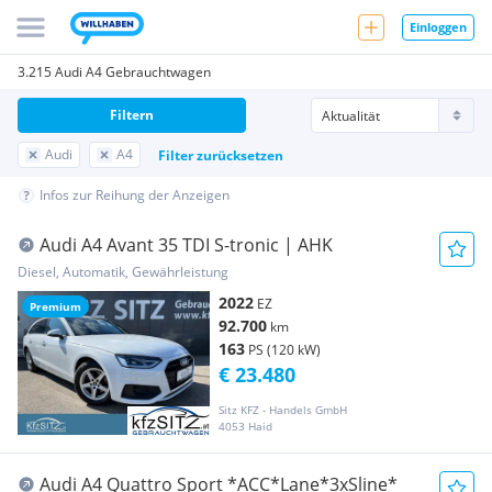
Einloggen
3.215 Audi A4 Gebrauchtwagen
Filtern
Audi
A4
Filter zurücksetzen
Infos zur Reihung der Anzeigen
Audi A4 Avant 35 TDI S-tronic | AHK
Diesel, Automatik, Gewährleistung
2022
EZ
Premium
92.700
km
163
PS (120 kW)
€ 23.480
Sitz KFZ - Handels GmbH
4053 Haid
Audi A4 Quattro Sport *ACC*Lane*3xSline*