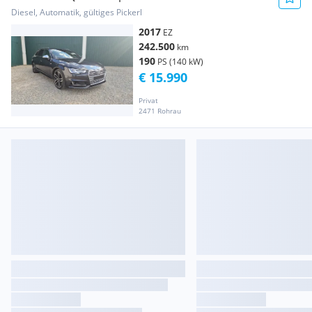
Diesel, Automatik, gültiges Pickerl
2017
EZ
242.500
km
190
PS (140 kW)
€ 15.990
Privat
2471 Rohrau