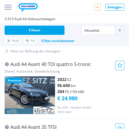
Einloggen
3.313 Audi A4 Gebrauchtwagen
Filtern
Audi
A4
Filter zurücksetzen
Infos zur Reihung der Anzeigen
Audi A4 Avant 40 TDI quattro S-tronic
Diesel, Automatik, Gewährleistung
2022
EZ
Premium
96.600
km
204
PS (150 kW)
€ 24.980
Sitz KFZ - Handels GmbH
4053 Haid
Audi A4 Avant 35 TFSI