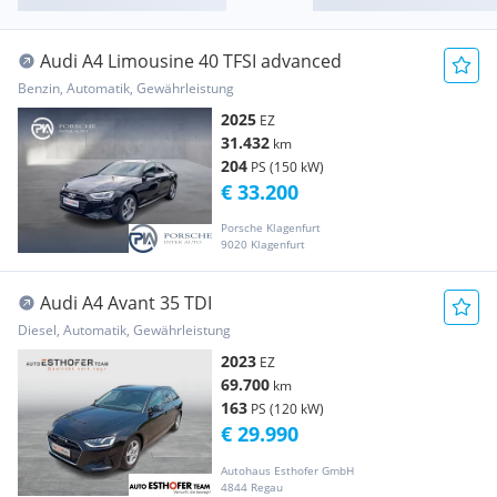
Audi A4 Limousine 40 TFSI advanced
Benzin, Automatik, Gewährleistung
2025
EZ
31.432
km
204
PS (150 kW)
€ 33.200
Porsche Klagenfurt
9020 Klagenfurt
Audi A4 Avant 35 TDI
Diesel, Automatik, Gewährleistung
2023
EZ
69.700
km
163
PS (120 kW)
€ 29.990
Autohaus Esthofer GmbH
4844 Regau