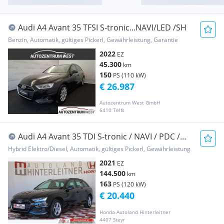
Audi A4 Avant 35 TFSI S-tronic...NAVI/LED /SH
Benzin, Automatik, gültiges Pickerl, Gewährleistung, Garantie
2022
EZ
45.300
km
150
PS (110 kW)
€ 26.987
Autozentrum West GmbH
6410 Telfs
Audi A4 Avant 35 TDI S-tronic / NAVI / PDC /
LED
Hybrid Elektro/Diesel, Automatik, gültiges Pickerl, Gewährleistung
2021
EZ
144.500
km
163
PS (120 kW)
€ 20.440
Honda Autoland Hinterleitner
4407 Steyr