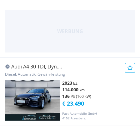
Audi A4 30 TDI, Dyn.
Blinker*AHK*Sportsitze*Applecar!!!
Diesel, Automatik, Gewährleistung
2023
EZ
114.000
km
136
PS (100 kW)
€ 23.490
Past Automobile GmbH
4152 Atzesberg