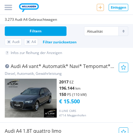
Einloggen
3.273 Audi A4 Gebrauchtwagen
Filtern
Audi
A4
Filter zurücksetzen
Infos zur Reihung der Anzeigen
Audi A4 vant* Automatik* Navi* Tempomat*
Sitzheizung*
Diesel, Automatik, Gewährleistung
2017
EZ
196.144
km
150
PS (110 kW)
€ 15.500
X-LINE CARS
4714 Meggenhofen
Audi A4 1.8T quattro limo