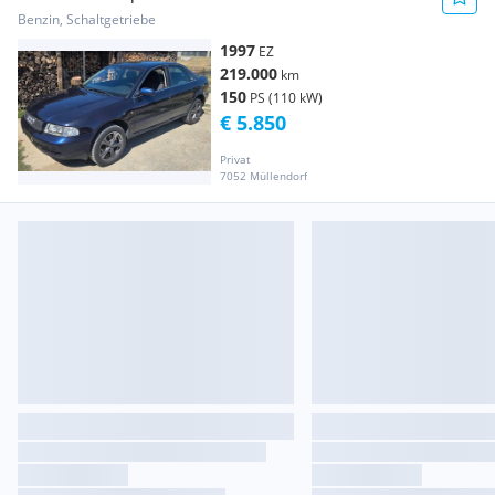
Benzin, Schaltgetriebe
1997
EZ
219.000
km
150
PS (110 kW)
€ 5.850
Privat
7052 Müllendorf