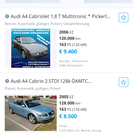
Audi A4 Cabriolet 1,8 T Multitronic * Pickerl
NEU bi...
Benzin, Automatik, gültiges Pickerl, Gewährleistung
2006
EZ
120.000
km
163
PS (120 kW)
€ 9.400
Georg's - Autocenter
2486 Pottendorf
Audi A4 Cabrio 2.5TDI 128k ÖAMTC
Pickerl,Service neu
Diesel, Automatik, gültiges Pickerl
2005
EZ
128.000
km
163
PS (120 kW)
€ 8.500
Privat
1230 Wien, 23. Bezirk, Liesing