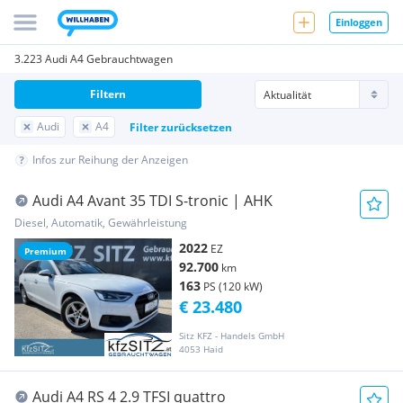
Einloggen
3.223 Audi A4 Gebrauchtwagen
Filtern
Audi
A4
Filter zurücksetzen
Infos zur Reihung der Anzeigen
Audi A4 Avant 35 TDI S-tronic | AHK
Diesel, Automatik, Gewährleistung
2022
EZ
Premium
92.700
km
163
PS (120 kW)
€ 23.480
Sitz KFZ - Handels GmbH
4053 Haid
Audi A4 RS 4 2.9 TFSI quattro