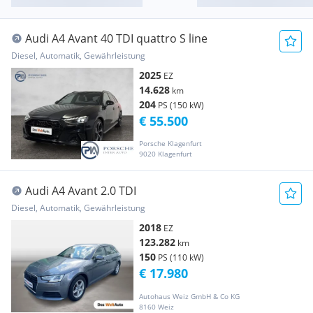
Audi A4 Avant 40 TDI quattro S line
Diesel, Automatik, Gewährleistung
2025
EZ
14.628
km
204
PS (150 kW)
€ 55.500
Porsche Klagenfurt
9020 Klagenfurt
Audi A4 Avant 2.0 TDI
Diesel, Automatik, Gewährleistung
2018
EZ
123.282
km
150
PS (110 kW)
€ 17.980
Autohaus Weiz GmbH & Co KG
8160 Weiz