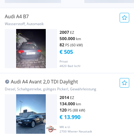
Audi A4 B7
Wasserstoff, Automatik
2007
EZ
500.000
km
82
PS (60 kW)
€ 505
Privat
4820 Bad Ischl
Audi A4 Avant 2,0 TDI Daylight
Diesel, Schaltgetriebe, gültiges Pickerl, Gewährleistung
2014
EZ
134.000
km
120
PS (88 kW)
€ 13.990
MK e.U.
2700 Wiener Neustadt