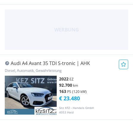
Audi A4 Avant 35 TDI S-tronic | AHK
Diesel, Automatik, Gewährleistung
2022
EZ
92.700
km
163
PS (120 kW)
€ 23.480
Sitz KFZ - Handels GmbH
4053 Haid