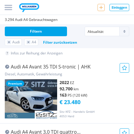
Einloggen
3.294 Audi A4 Gebrauchtwagen
Filtern
Audi
A4
Filter zurücksetzen
Infos zur Reihung der Anzeigen
Audi A4 Avant 35 TDI S-tronic | AHK
Diesel, Automatik, Gewährleistung
2022
EZ
Premium
92.700
km
163
PS (120 kW)
€ 23.480
Sitz KFZ - Handels GmbH
4053 Haid
Audi A4 Avant 3,0 TDI quattro