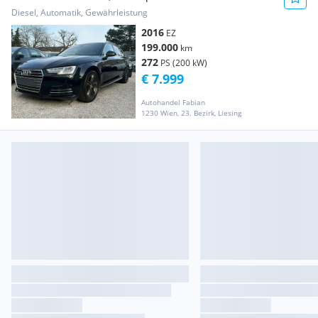
(MOTORSCHADEN) S-LINE ...
Diesel, Automatik, Gewährleistung
2016
EZ
199.000
km
272
PS (200 kW)
€ 7.999
Autohandel Fabian
1230 Wien, 23. Bezirk, Liesing