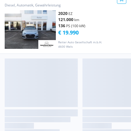
Diesel, Automatik, Gewährleistung
2020
EZ
121.000
km
136
PS (100 kW)
€ 19.990
Reiter Auto Gesellschaft m.b.H.
4600 Wels