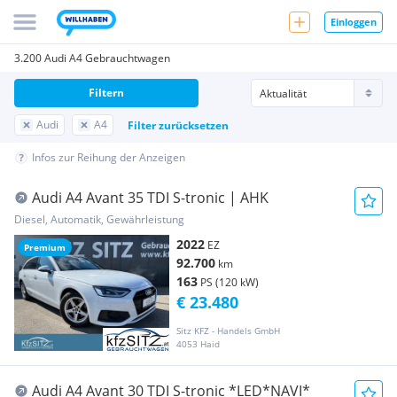
Einloggen
3.200 Audi A4 Gebrauchtwagen
Filtern
Audi
A4
Filter zurücksetzen
Infos zur Reihung der Anzeigen
Audi A4 Avant 35 TDI S-tronic | AHK
Diesel, Automatik, Gewährleistung
2022
EZ
Premium
92.700
km
163
PS (120 kW)
€ 23.480
Sitz KFZ - Handels GmbH
4053 Haid
Audi A4 Avant 30 TDI S-tronic *LED*NAVI*