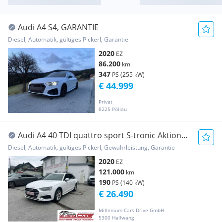
Audi A4 S4, GARANTIE
Diesel, Automatik, gültiges Pickerl, Garantie
2020
EZ
86.200
km
347
PS (255 kW)
€ 44.999
Privat
8225 Pöllau
Audi A4 40 TDI quattro sport S-tronic Aktion
FIX 6,274%
Diesel, Automatik, gültiges Pickerl, Gewährleistung, Garantie
2020
EZ
121.000
km
190
PS (140 kW)
€ 26.490
Millenium Cars Drive GmbH
5300 Hallwang