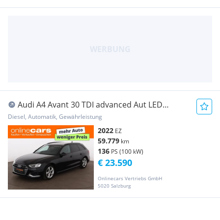
Audi A4 Avant 30 TDI advanced Aut LED
RADAR NAVI R-CA
Diesel, Automatik, Gewährleistung
2022
EZ
59.779
km
136
PS (100 kW)
€ 23.590
Onlinecars Vertriebs GmbH
5020 Salzburg