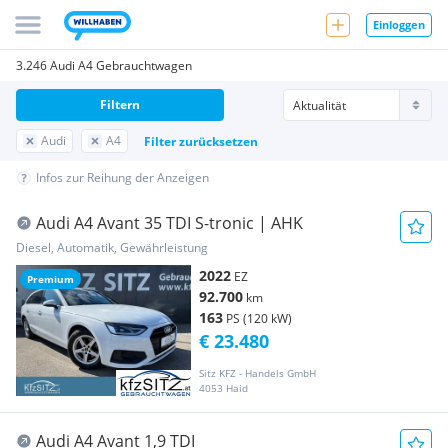
Einloggen
3.246 Audi A4 Gebrauchtwagen
Filtern
Audi
A4
Filter zurücksetzen
Infos zur Reihung der Anzeigen
Audi A4 Avant 35 TDI S-tronic | AHK
Diesel, Automatik, Gewährleistung
2022
EZ
Premium
92.700
km
163
PS (120 kW)
€ 23.480
Sitz KFZ - Handels GmbH
4053 Haid
Audi A4 Avant 1,9 TDI