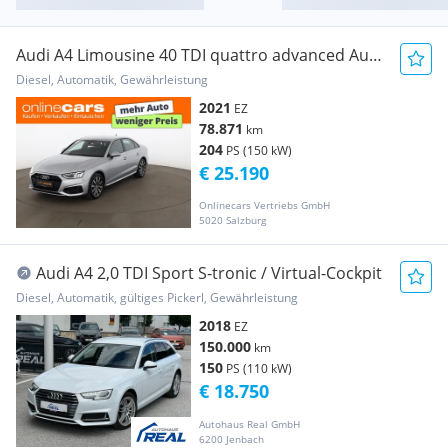
Audi A4 Limousine 40 TDI quattro advanced Aut
LED NAV
Diesel, Automatik, Gewährleistung
2021
EZ
78.871
km
204
PS (150 kW)
€ 25.190
Onlinecars Vertriebs GmbH
5020 Salzburg
Audi A4 2,0 TDI Sport S-tronic / Virtual-Cockpit
Diesel, Automatik, gültiges Pickerl, Gewährleistung
2018
EZ
150.000
km
150
PS (110 kW)
€ 18.750
Autohaus Real GmbH
6200 Jenbach