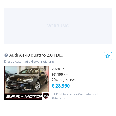
Audi A4 40 quattro 2.0 TDI
SPORT*MATRIX*KAMERA*ROLLO...
Diesel, Automatik, Gewährleistung
2024
EZ
97.400
km
204
PS (150 kW)
€ 28.990
B.A.R.-Motors Service&Vertriebs GmbH
4844 Regau