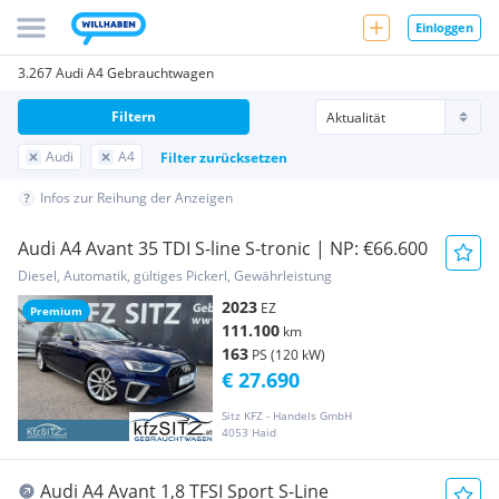
Einloggen
3.267 Audi A4 Gebrauchtwagen
Filtern
Audi
A4
Filter zurücksetzen
Infos zur Reihung der Anzeigen
Audi A4 Avant 35 TDI S-line S-tronic | NP: €66.600
Diesel, Automatik, gültiges Pickerl, Gewährleistung
2023
EZ
Premium
111.100
km
163
PS (120 kW)
€ 27.690
Sitz KFZ - Handels GmbH
4053 Haid
Audi A4 Avant 1,8 TFSI Sport S-Line