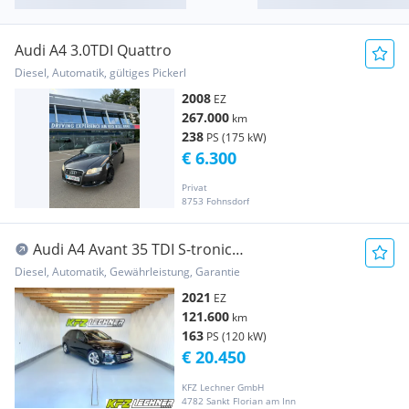
Audi A4 3.0TDI Quattro
Diesel, Automatik, gültiges Pickerl
2008
EZ
267.000
km
238
PS (175 kW)
€ 6.300
Privat
8753 Fohnsdorf
Audi A4 Avant 35 TDI S-tronic
"LED*SITZH*NAVI*ACC"
Diesel, Automatik, Gewährleistung, Garantie
2021
EZ
121.600
km
163
PS (120 kW)
€ 20.450
KFZ Lechner GmbH
4782 Sankt Florian am Inn