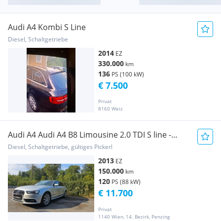
Audi A4 Kombi S Line
Diesel, Schaltgetriebe
2014
EZ
330.000
km
136
PS (100 kW)
€ 7.500
Privat
8160 Weiz
Audi A4 Audi A4 B8 Limousine 2.0 TDI S line -
Pickerl 06/2027 - 8-fach bereift - 150.000 km
Diesel, Schaltgetriebe, gültiges Pickerl
2013
EZ
150.000
km
120
PS (88 kW)
€ 11.700
Privat
1140 Wien, 14. Bezirk, Penzing