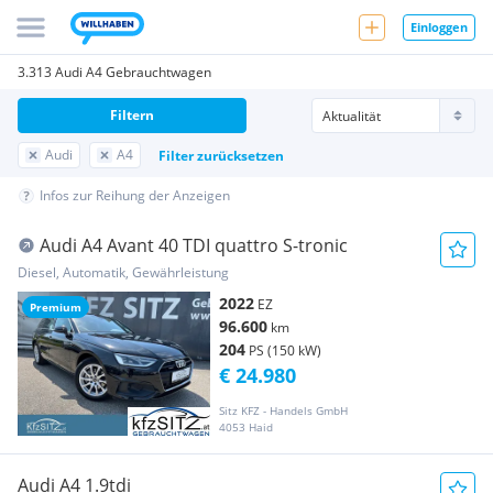
Einloggen
3.313 Audi A4 Gebrauchtwagen
Filtern
Audi
A4
Filter zurücksetzen
Infos zur Reihung der Anzeigen
Audi A4 Avant 40 TDI quattro S-tronic
Diesel, Automatik, Gewährleistung
2022
EZ
Premium
96.600
km
204
PS (150 kW)
€ 24.980
Sitz KFZ - Handels GmbH
4053 Haid
Audi A4 1.9tdi