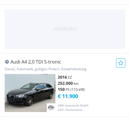
Audi A4 2,0 TDI S-tronic
Diesel, Automatik, gültiges Pickerl, Gewährleistung
2016
EZ
252.000
km
150
PS (110 kW)
€ 11.900
AWH Autoxandl GmbH
2401 Fischamend