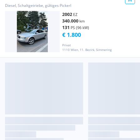
Diesel, Schaltgetriebe, gültiges Pickerl
2002
EZ
340.000
km
131
PS (96 kW)
€ 1.800
Privat
1110 Wien, 11. Bezirk, Simmering