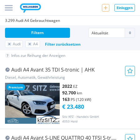
Einloggen
3.299 Audi A4 Gebrauchtwagen
Filtern
Audi
A4
Filter zurücksetzen
Infos zur Reihung der Anzeigen
Audi A4 Avant 35 TDI S-tronic | AHK
Diesel, Automatik, Gewährleistung
2022
EZ
Premium
92.700
km
163
PS (120 kW)
€ 23.480
Sitz KFZ - Handels GmbH
4053 Haid
Audi A4 Avant S-LINE QUATTRO 40 TFSI S-tr.