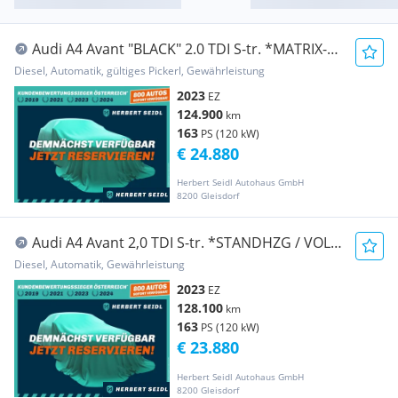
Audi A4 Avant "BLACK" 2.0 TDI S-tr. *MATRIX-
LED / VI...
Diesel, Automatik, gültiges Pickerl, Gewährleistung
2023
EZ
124.900
km
163
PS (120 kW)
€ 24.880
Herbert Seidl Autohaus GmbH
8200 Gleisdorf
Audi A4 Avant 2,0 TDI S-tr. *STANDHZG / VOLL-
LED MIT...
Diesel, Automatik, Gewährleistung
2023
EZ
128.100
km
163
PS (120 kW)
€ 23.880
Herbert Seidl Autohaus GmbH
8200 Gleisdorf