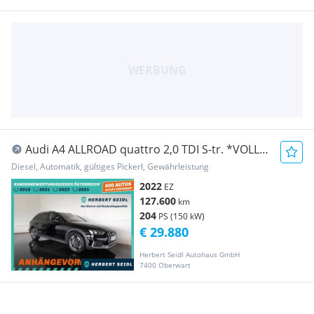
Audi A4 ALLROAD quattro 2,0 TDI S-tr. *VOLL-
LED MIT ...
Diesel, Automatik, gültiges Pickerl, Gewährleistung
2022
EZ
127.600
km
204
PS (150 kW)
€ 29.880
Herbert Seidl Autohaus GmbH
7400 Oberwart