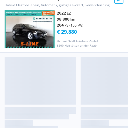
*STANDHEI...
Hybrid Elektro/Benzin, Automatik, gültiges Pickerl, Gewährleistung
2022
EZ
98.800
km
204
PS (150 kW)
€ 29.880
Herbert Seidl Autohaus GmbH
8200 Hofstätten an der Raab