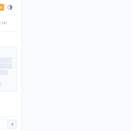
en
5.541