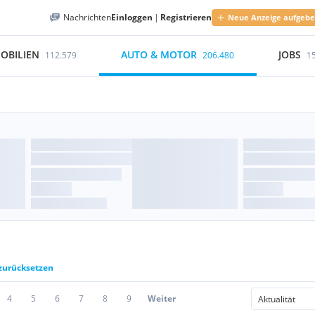
Nachrichten
Einloggen
|
Registrieren
Neue Anzeige aufgeb
OBILIEN
AUTO & MOTOR
JOBS
112.579
206.480
1
 zurücksetzen
4
5
6
7
8
9
Weiter