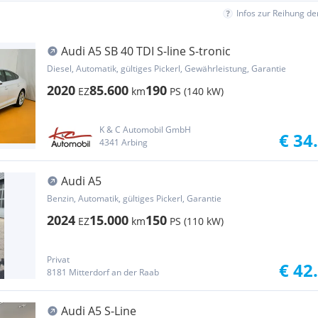
Infos zur Reihung d
Audi A5 SB 40 TDI S-line S-tronic
Diesel, Automatik, gültiges Pickerl, Gewährleistung, Garantie
2020
85.600
190
EZ
km
PS (140 kW)
K & C Automobil GmbH
€ 34
4341 Arbing
Audi A5
Benzin, Automatik, gültiges Pickerl, Garantie
2024
15.000
150
EZ
km
PS (110 kW)
Privat
€ 42
8181 Mitterdorf an der Raab
Audi A5 S-Line