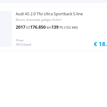
Audi A5 2.0 Tfsi Ultra Sportback S-line
Benzin, Automatik, gültiges Pickerl
2017
176.850
139
EZ
km
PS (102 kW)
Privat
€ 18
3910 Zwettl