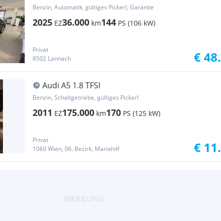
Benzin, Automatik, gültiges Pickerl, Garantie
2025
36.000
144
EZ
km
PS (106 kW)
Privat
€ 48
8502 Lannach
Audi A5 1.8 TFSI
Benzin, Schaltgetriebe, gültiges Pickerl
2011
175.000
170
EZ
km
PS (125 kW)
Privat
€ 11
1060 Wien, 06. Bezirk, Mariahilf