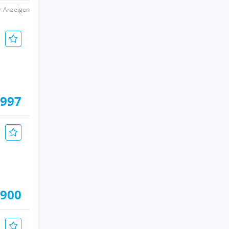
er Anzeigen
.997
.900