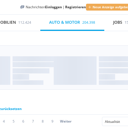
Nachrichten
Einloggen
|
Registrieren
Neue Anzeige aufgeb
OBILIEN
AUTO & MOTOR
JOBS
112.424
204.398
1
 zurücksetzen
4
5
6
7
8
9
Weiter