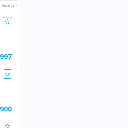
er Anzeigen
.997
.900