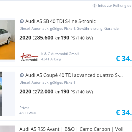
Infos zur Reihung d
Audi A5 SB 40 TDI S-line S-tronic
Diesel, Automatik, gültiges Pickerl, Gewährleistung, Garantie
2020
85.600
190
EZ
km
PS (140 kW)
K & C Automobil GmbH
€ 34
4341 Arbing
Audi A5 Coupé 40 TDI advanced quattro S-
tronic S-Sportfahrwerk
Diesel, Automatik, gültiges Pickerl
2020
72.000
190
EZ
km
PS (140 kW)
Privat
€ 34
4600 Wels
Audi A5 RS5 Avant | B&O | Camo Carbon | Voll