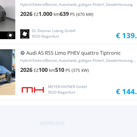
Hybrid Elektro/Benzin, Automatik, gültiges Pickerl, Gewährleistung
2026
1.000
639
EZ
km
PS (470 kW)
DL Dietmar Lobnig GmbH
€ 139
9020 Klagenfurt
Audi A5 RS5 Limo PHEV quattro Tiptronic
Hybrid Elektro/Benzin, Automatik, gültiges Pickerl, Gewährleistung, Garantie
2026
100
510
EZ
km
PS (375 kW)
MEYER-HAFNER GmbH
€ 144
9020 Klagenfurt