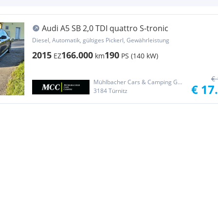
Audi A5 SB 2,0 TDI quattro S-tronic
Diesel, Automatik, gültiges Pickerl, Gewährleistung
2015
166.000
190
EZ
km
PS (140 kW)
€ 
Mühlbacher Cars & Camping GmbH
€ 17
3184 Türnitz