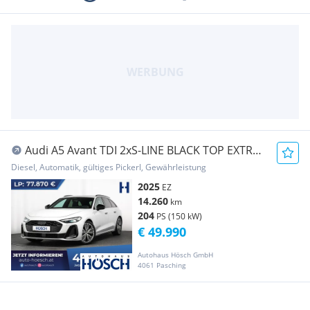
Audi A5 Avant TDI 2xS-LINE BLACK TOP EXTRAS
MEGA-DEAL
Diesel, Automatik, gültiges Pickerl, Gewährleistung
2025
EZ
14.260
km
204
PS (150 kW)
€ 49.990
Autohaus Hösch GmbH
4061 Pasching