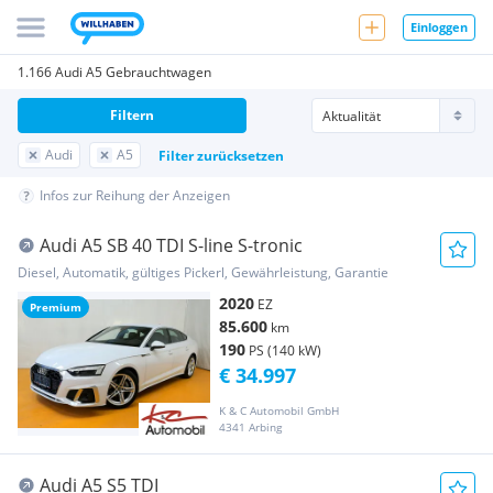
Einloggen
1.166 Audi A5 Gebrauchtwagen
Filtern
Audi
A5
Filter zurücksetzen
Infos zur Reihung der Anzeigen
Audi A5 SB 40 TDI S-line S-tronic
Diesel, Automatik, gültiges Pickerl, Gewährleistung, Garantie
2020
EZ
Premium
85.600
km
190
PS (140 kW)
€ 34.997
K & C Automobil GmbH
4341 Arbing
Audi A5 S5 TDI