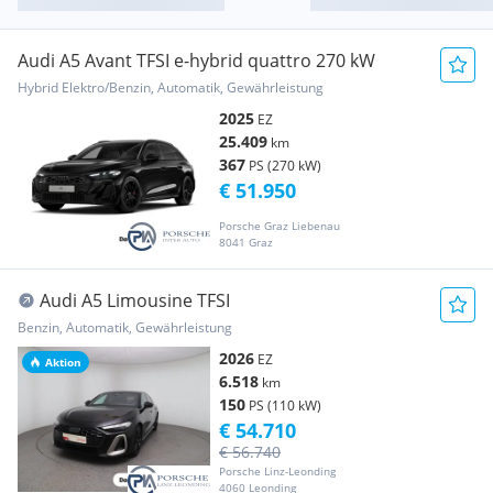
Audi A5 Avant TFSI e-hybrid quattro 270 kW
Hybrid Elektro/Benzin, Automatik, Gewährleistung
2025
EZ
25.409
km
367
PS (270 kW)
€ 51.950
Porsche Graz Liebenau
8041 Graz
Audi A5 Limousine TFSI
Benzin, Automatik, Gewährleistung
2026
EZ
Aktion
6.518
km
150
PS (110 kW)
€ 54.710
€ 56.740
Porsche Linz-Leonding
4060 Leonding