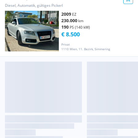
Diesel, Automatik, gültiges Pickerl
2009
EZ
230.000
km
190
PS (140 kW)
€ 8.500
Privat
1110 Wien, 11. Bezirk, Simmering