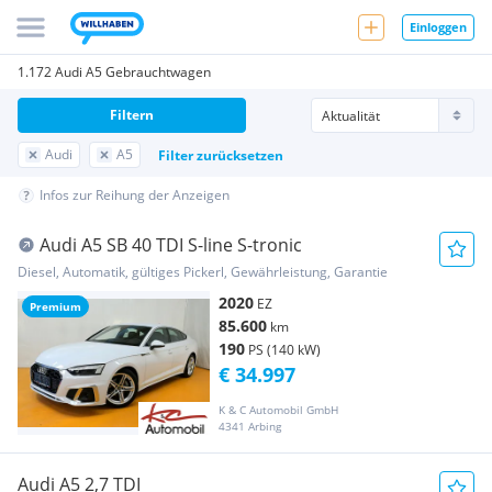
Einloggen
1.172 Audi A5 Gebrauchtwagen
Filtern
Audi
A5
Filter zurücksetzen
Infos zur Reihung der Anzeigen
Audi A5 SB 40 TDI S-line S-tronic
Diesel, Automatik, gültiges Pickerl, Gewährleistung, Garantie
2020
EZ
Premium
85.600
km
190
PS (140 kW)
€ 34.997
K & C Automobil GmbH
4341 Arbing
Audi A5 2,7 TDI