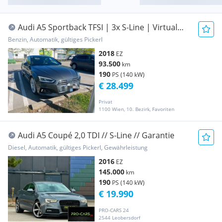
Audi A5 Sportback TFSI | 3x S-Line | Virtual
Cockpit |
Benzin, Automatik, gültiges Pickerl
2018
EZ
93.500
km
190
PS (140 kW)
€ 28.499
Privat
1100 Wien, 10. Bezirk, Favoriten
Audi A5 Coupé 2,0 TDI // S-Line // Garantie
Diesel, Automatik, gültiges Pickerl, Gewährleistung
2016
EZ
145.000
km
190
PS (140 kW)
€ 19.990
PRO-CARS 24
2544 Leobersdorf