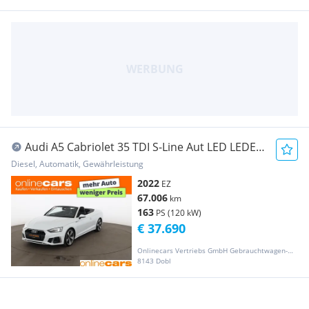
Audi A5 Cabriolet 35 TDI S-Line Aut LED LEDER
NAVI
Diesel, Automatik, Gewährleistung
2022
EZ
67.006
km
163
PS (120 kW)
€ 37.690
Onlinecars Vertriebs GmbH Gebrauchtwagen-Outlet  Werkstätte  Spenglerei  Lackiererei
8143 Dobl