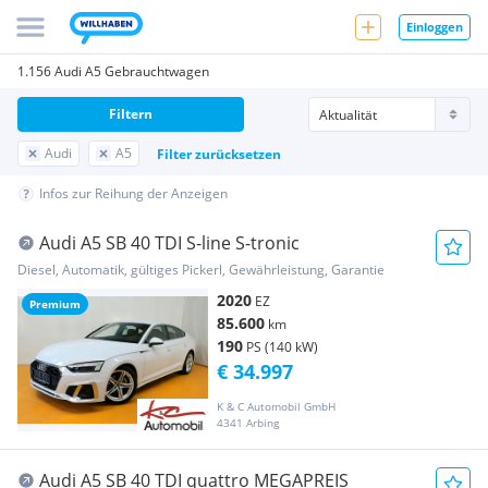
Einloggen
1.156 Audi A5 Gebrauchtwagen
Filtern
Audi
A5
Filter zurücksetzen
Infos zur Reihung der Anzeigen
Audi A5 SB 40 TDI S-line S-tronic
Diesel, Automatik, gültiges Pickerl, Gewährleistung, Garantie
2020
EZ
Premium
85.600
km
190
PS (140 kW)
€ 34.997
K & C Automobil GmbH
4341 Arbing
Audi A5 SB 40 TDI quattro MEGAPREIS