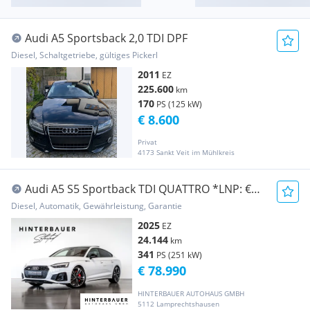
Audi A5 Sportsback 2,0 TDI DPF
Diesel, Schaltgetriebe, gültiges Pickerl
2011
EZ
225.600
km
170
PS (125 kW)
€ 8.600
Privat
4173 Sankt Veit im Mühlkreis
Audi A5 S5 Sportback TDI QUATTRO *LNP: €
120.523*- 34,5%
Diesel, Automatik, Gewährleistung, Garantie
2025
EZ
24.144
km
341
PS (251 kW)
€ 78.990
HINTERBAUER AUTOHAUS GMBH
5112 Lamprechtshausen