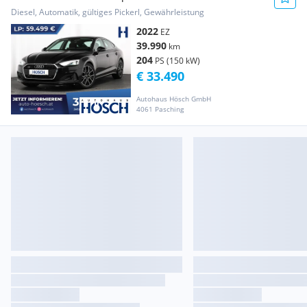
Diesel, Automatik, gültiges Pickerl, Gewährleistung
2022
EZ
39.990
km
204
PS (150 kW)
€ 33.490
Autohaus Hösch GmbH
4061 Pasching