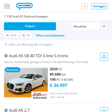
Einloggen
1.158 Audi A5 Gebrauchtwagen
Filtern
Audi
A5
Filter zurücksetzen
Infos zur Reihung der Anzeigen
Audi A5 SB 40 TDI S-line S-tronic
Diesel, Automatik, gültiges Pickerl, Gewährleistung, Garantie
2020
EZ
Premium
85.600
km
190
PS (140 kW)
€ 34.997
K & C Automobil GmbH
4341 Arbing
Audi A5 2.7