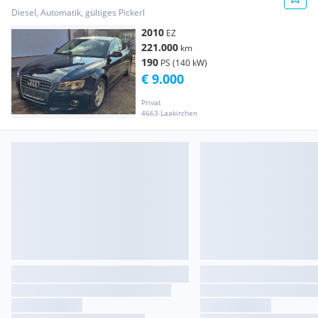
Diesel, Automatik, gültiges Pickerl
2010
EZ
221.000
km
190
PS (140 kW)
€ 9.000
Privat
4663 Laakirchen