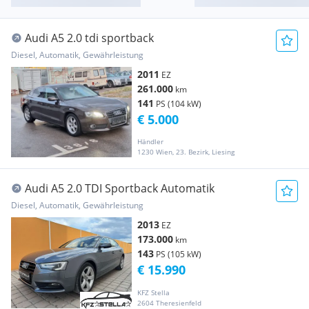
Audi A5 2.0 tdi sportback
Diesel, Automatik, Gewährleistung
2011
EZ
261.000
km
141
PS (104 kW)
€ 5.000
Händler
1230 Wien, 23. Bezirk, Liesing
Audi A5 2.0 TDI Sportback Automatik
Diesel, Automatik, Gewährleistung
2013
EZ
173.000
km
143
PS (105 kW)
€ 15.990
KFZ Stella
2604 Theresienfeld