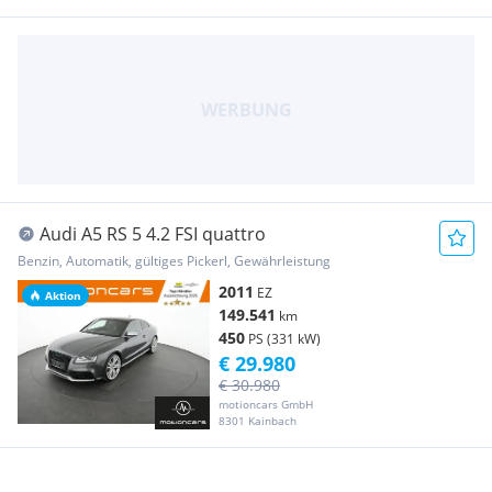
Audi A5 RS 5 4.2 FSI quattro
Benzin, Automatik, gültiges Pickerl, Gewährleistung
2011
EZ
Aktion
149.541
km
450
PS (331 kW)
€ 29.980
€ 30.980
motioncars GmbH
8301 Kainbach