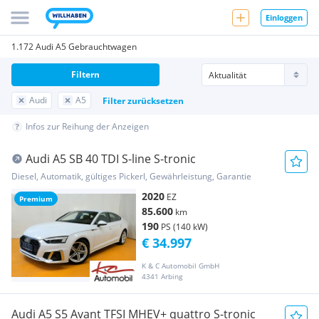
Einloggen
1.172 Audi A5 Gebrauchtwagen
Filtern
Audi
A5
Filter zurücksetzen
Infos zur Reihung der Anzeigen
Audi A5 SB 40 TDI S-line S-tronic
Diesel, Automatik, gültiges Pickerl, Gewährleistung, Garantie
2020
EZ
Premium
85.600
km
190
PS (140 kW)
€ 34.997
K & C Automobil GmbH
4341 Arbing
Audi A5 S5 Avant TFSI MHEV+ quattro S-tronic