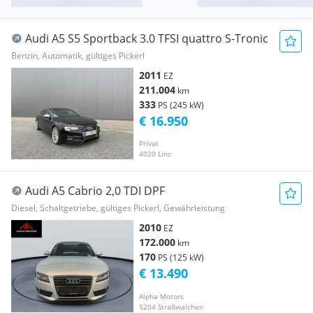
Audi A5 S5 Sportback 3.0 TFSI quattro S-Tronic
Benzin, Automatik, gültiges Pickerl
2011
EZ
211.004
km
333
PS (245 kW)
€ 16.950
Privat
4020 Linz
Audi A5 Cabrio 2,0 TDI DPF
Diesel, Schaltgetriebe, gültiges Pickerl, Gewährleistung
2010
EZ
172.000
km
170
PS (125 kW)
€ 13.490
Alpha Motors
5204 Straßwalchen