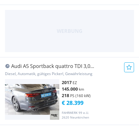
Audi A5 Sportback quattro TDI 3,0
A5CO//TOP//ZUSTAND...
Diesel, Automatik, gültiges Pickerl, Gewährleistung
2017
EZ
145.000
km
218
PS (160 kW)
€ 28.399
FAHRWERK 99 e.U.
2620 Neunkirchen