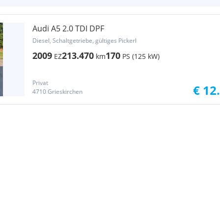
Audi A5 2.0 TDI DPF
Diesel, Schaltgetriebe, gültiges Pickerl
2009
213.470
170
EZ
km
PS (125 kW)
Privat
€ 12
4710 Grieskirchen