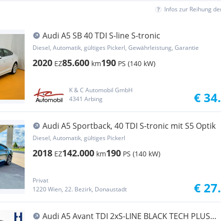
Infos zur Reihung d
Audi A5 SB 40 TDI S-line S-tronic
Diesel, Automatik, gültiges Pickerl, Gewährleistung, Garantie
2020
85.600
190
EZ
km
PS (140 kW)
K & C Automobil GmbH
€ 34
4341 Arbing
Audi A5 Sportback, 40 TDI S-tronic mit S5 Optik
Diesel, Automatik, gültiges Pickerl
2018
142.000
190
EZ
km
PS (140 kW)
Privat
€ 27
1220 Wien, 22. Bezirk, Donaustadt
Audi A5 Avant TDI 2xS-LINE BLACK TECH PLUS