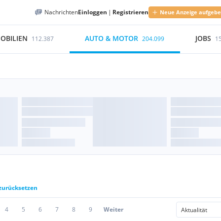
Nachrichten
Einloggen
|
Registrieren
Neue Anzeige aufgeb
OBILIEN
AUTO & MOTOR
JOBS
112.387
204.099
1
 zurücksetzen
4
5
6
7
8
9
Weiter