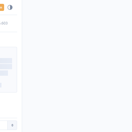
en
5.603