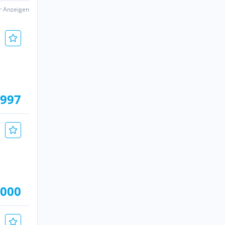
er Anzeigen
.997
.000