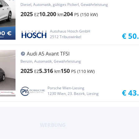
MATRIX 360°
Diesel, Automatik, gültiges Pickerl, Gewährleistung
2025
10.200
204
EZ
km
PS (150 kW)
Autohaus Hösch GmbH
€ 50
2512 Tribuswinkel
Audi A5 Avant TFSI
Benzin, Automatik, Gewährleistung
2025
5.316
150
EZ
km
PS (110 kW)
Porsche Wien-Liesing
€ 43
1230 Wien, 23. Bezirk, Liesing