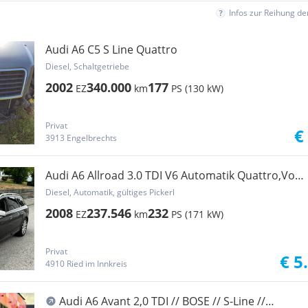
Infos zur Reihung d
Audi A6 C5 S Line Quattro
Diesel, Schaltgetriebe
2002
340.000
177
EZ
km
PS (130 kW)
Privat
€
3913 Engelbrechts
Audi A6 Allroad 3.0 TDI V6 Automatik Quattro,Voll
Exclusiv
Diesel, Automatik, gültiges Pickerl
2008
237.546
232
EZ
km
PS (171 kW)
Privat
€ 5
4910 Ried im Innkreis
Audi A6 Avant 2,0 TDI // BOSE // S-Line //