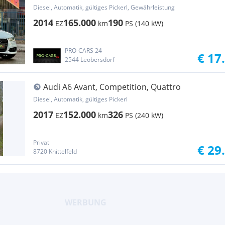
Panorama
Diesel, Automatik, gültiges Pickerl, Gewährleistung
2014
165.000
190
EZ
km
PS (140 kW)
PRO-CARS 24
€ 17
2544 Leobersdorf
Audi A6 Avant, Competition, Quattro
Diesel, Automatik, gültiges Pickerl
2017
152.000
326
EZ
km
PS (240 kW)
Privat
€ 29
8720 Knittelfeld