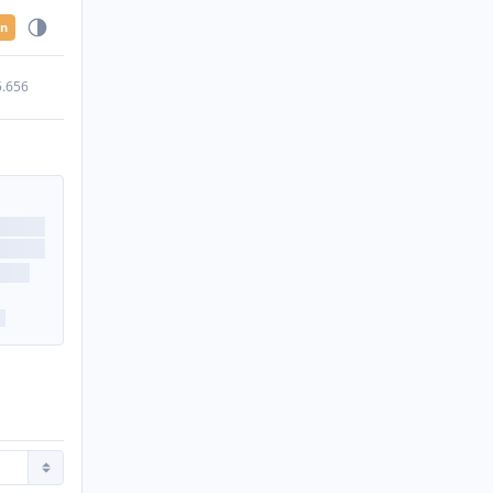
en
5.656