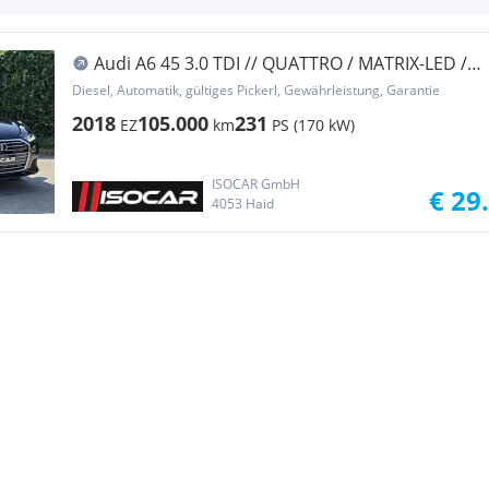
Audi A6 45 3.0 TDI // QUATTRO / MATRIX-LED /
SOFT-CL...
Diesel, Automatik, gültiges Pickerl, Gewährleistung, Garantie
2018
105.000
231
EZ
km
PS (170 kW)
ISOCAR GmbH
€ 29
4053 Haid