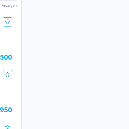
er Anzeigen
 500
.950