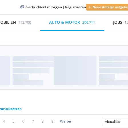
Nachrichten
Einloggen
|
Registrieren
Neue Anzeige aufgeb
OBILIEN
AUTO & MOTOR
JOBS
112.700
206.711
1
 zurücksetzen
4
5
6
7
8
9
Weiter